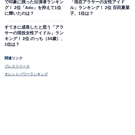
で印象に残った出演者ランキン
「現在アラサーの女性アイド
Anniversary」を開催。12月には毎冬恒例のライブ「もも
グ！ 2位「Ado」を抑えて1位
ル」ランキング！ 2位 百田夏菜
いろクリスマス2023 PLAYERS」も行いました。
に輝いたのは？
子、1位は？
すてきに成長したと思う「アラ
サーの現役女性アイドル」ラン
キング！ 2位 のっち（34歳）、
1位は？
関連リンク
プレスリリース
タレントパワーランキング
1位：Perfume