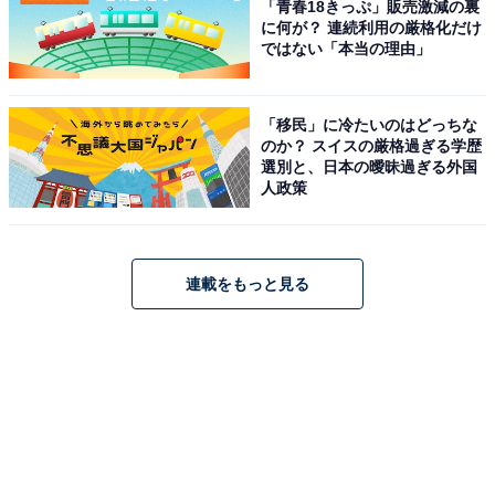
ル」ランキング！ 2位「山下美月」、1位は？
「青春18きっぷ」販売激減の裏
に何が？ 連続利用の厳格化だけ
ではない「本当の理由」
「移民」に冷たいのはどっちな
のか？ スイスの厳格過ぎる学歴
選別と、日本の曖昧過ぎる外国
人政策
1
2
3
4
連載をもっと見る