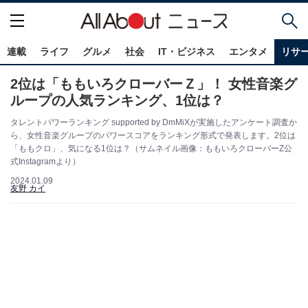
連載
ライフ
グルメ
社会
IT・ビジネス
エンタメ
リサ
2位は「ももいろクローバーＺ」！ 女性音楽グ
ループの人気ランキング、1位は？
タレントパワーランキング supported by DmMiXが実施したアンケート調査か
ら、女性音楽グループのパワースコアをランキング形式で発表します。2位は
「ももクロ」、気になる1位は？（サムネイル画像：ももいろクローバーZ公
式Instagramより）
2024.01.09
友野 カイ