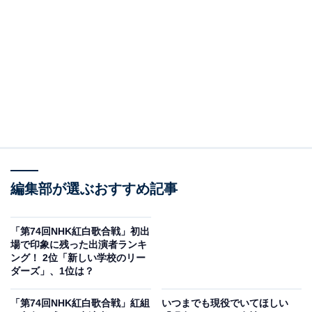
A post shared by ももいろクローバーZ（ももクロ） (@mcz517_off
2位にランクインしたのは、ももいろクローバーZです。
編集部が選ぶおすすめ記事
2010年に『行くぜっ！怪盗少女』でメジャーデビュー。
路上ライブやCDの手売りなどの下積み経験があり、踊り
「第74回NHK紅白歌合戦」初出
ながら生歌で歌う全力のパフォーマンスが人気です。
場で印象に残った出演者ランキ
ング！ 2位「新しい学校のリー
ダーズ」、1位は？
15周年を迎えた2023年は、5月に代々木第一体育館で
「代々木無限大記念日 ももいろクローバーZ 15th
「第74回NHK紅白歌合戦」紅組
いつまでも現役でいてほしい