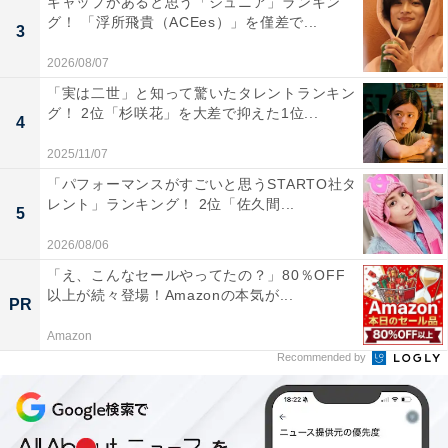
ギャップがあると思う「ジュニア」ランキン
グ！ 「浮所飛貴（ACEes）」を僅差で...
3
2026/08/07
A post shared by Perfume (@prfm_official)
「実は二世」と知って驚いたタレントランキン
グ！ 2位「杉咲花」を大差で抑えた1位...
4
栄えある1位は、3人組テクノポップユニット・Perfume
2025/11/07
でした。2000年に結成された同ユニットは、テクノ系の
「パフォーマンスがすごいと思うSTARTO社タ
音楽に加え、光を使った演出やキレのあるダンスが魅力
レント」ランキング！ 2位「佐久間...
的。
5
2026/08/06
2023年6月にスペインの音楽フェスに出演したほか、約9
「え、こんなセールやってたの？」80％OFF
以上が続々登場！Amazonの本気が...
年ぶりとなるイギリス・ロンドンでの単独公演
PR
「Perfume LIVE 2023 “CODE OF PERFUME”」を開催す
Amazon
るなど、海外でも高い人気を誇ります。同年9月には28
Recommended by
枚目のシングル『Moon』をリリースしました。