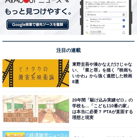
次ページ
29位までのランキング結果
注目の連載
東野圭吾や湊かなえだけじゃな
い、「業と罪」を描く『映画ち
いかわ』から強く連想した映画
8選
20年間「駆け込み実績ゼロ」の
学校も…「こども110番の家」
は本当に必要？ PTAが直面する
理想と現実
こちらもおすすめ
2023年いちばん活躍した「日本人女性アイド