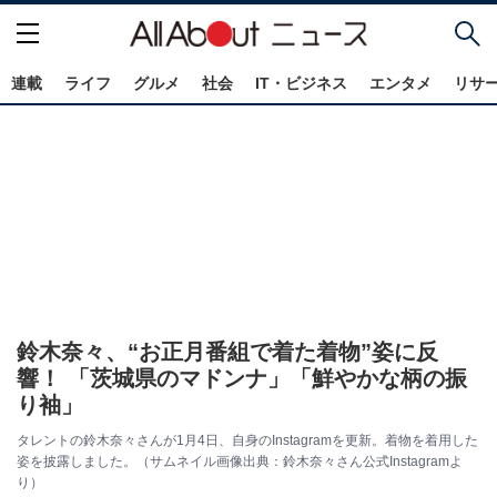
連載
ライフ
グルメ
社会
IT・ビジネス
エンタメ
リサ
鈴木奈々、“お正月番組で着た着物”姿に反
響！ 「茨城県のマドンナ」「鮮やかな柄の振
り袖」
タレントの鈴木奈々さんが1月4日、自身のInstagramを更新。着物を着用した
姿を披露しました。（サムネイル画像出典：鈴木奈々さん公式Instagramよ
り）