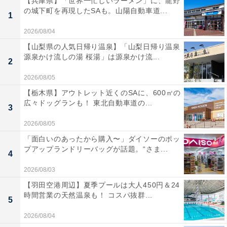
【兵庫県】「世界一忙しいラーメン」に、龍野
の城下町を再現したSAも。山陽自動車道...
1
2026/08/04
【山梨県の人気日帰り温泉】「山梨日帰り温泉
源泉かけ流しの湯 桜湯」は源泉かけ流...
2
2026/08/05
【栃木県】アウトレット近くのSAに、600㎡の
広々ドッグランも！ 東北自動車道の...
3
2026/08/05
「面白いのあったから購入〜」ダイソーのポッ
プアップランドリーバッグが話題。“さま...
4
2026/08/03
【羽田空港周辺】夏季プールは大人450円＆24
時間営業の天然温泉も！ コスパ抜群...
5
2026/08/04