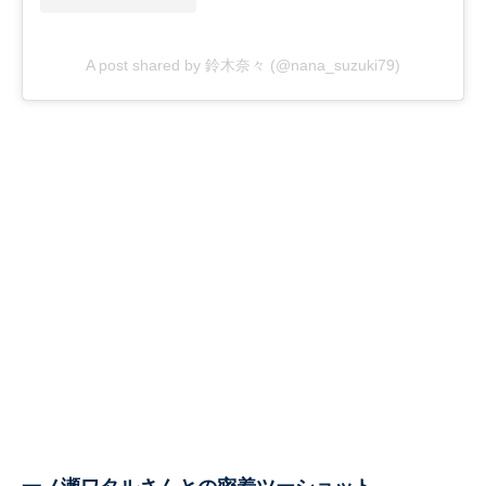
A post shared by 鈴木奈々 (@nana_suzuki79)