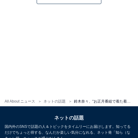
All About ニュース
ネットの話題
鈴木奈々、“お正月番組で着た着物”姿に反響！ 「茨城県のマドンナ」「鮮やかな柄の振り袖」
ネットの話題
国内外のSNSで話題の人＆トピックをタイムリーにお届けします。知ってる
だけでちょっと得する、なんだか楽しい気分になれる、ネット発「知ら（な