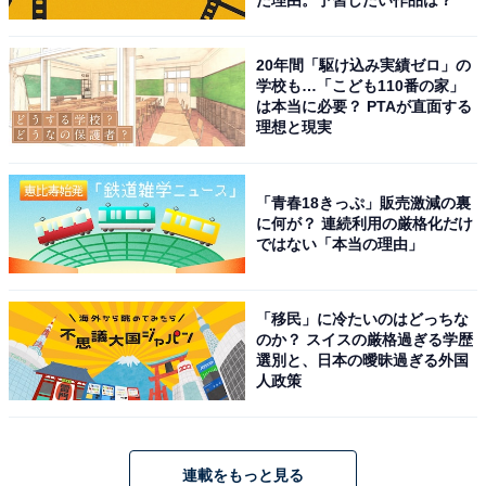
た理由。予習したい作品は？
20年間「駆け込み実績ゼロ」の
学校も…「こども110番の家」
は本当に必要？ PTAが直面する
理想と現実
「青春18きっぷ」販売激減の裏
に何が？ 連続利用の厳格化だけ
ではない「本当の理由」
「移民」に冷たいのはどっちな
のか？ スイスの厳格過ぎる学歴
選別と、日本の曖昧過ぎる外国
人政策
連載をもっと見る