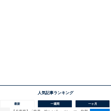
最新
一週間
一ヶ月