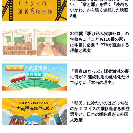
い、「業と罪」を描く『映画ち
いかわ』から強く連想した映画
8選
20年間「駆け込み実績ゼロ」の
学校も…「こども110番の家」
は本当に必要？ PTAが直面する
理想と現実
「青春18きっぷ」販売激減の裏
に何が？ 連続利用の厳格化だけ
ではない「本当の理由」
「移民」に冷たいのはどっちな
のか？ スイスの厳格過ぎる学歴
選別と、日本の曖昧過ぎる外国
人政策