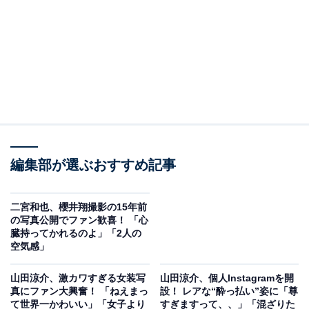
編集部が選ぶおすすめ記事
二宮和也、櫻井翔撮影の15年前
の写真公開でファン歓喜！ 「心
臓持ってかれるのよ」「2人の
空気感」
山田涼介、激カワすぎる女装写
山田涼介、個人Instagramを開
真にファン大興奮！ 「ねえまっ
設！ レアな“酔っ払い”姿に「尊
て世界一かわいい」「女子より
すぎますって、、」「混ざりた