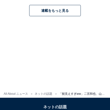
連載をもっと見る
All About ニュース
ネットの話題
「髭見えすぎww」二宮和也、山田涼介とのスキー場でのツーショットに反響！ 「これは良い写真だ！」
ネットの話題