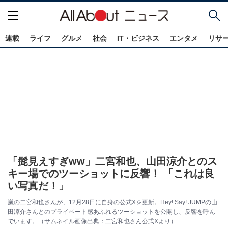
連載
ライフ
グルメ
社会
IT・ビジネス
エンタメ
リサ
「髭見えすぎww」二宮和也、山田涼介とのス
キー場でのツーショットに反響！ 「これは良
い写真だ！」
嵐の二宮和也さんが、12月28日に自身の公式Xを更新。Hey! Say! JUMPの山
田涼介さんとのプライベート感あふれるツーショットを公開し、反響を呼ん
でいます。（サムネイル画像出典：二宮和也さん公式Xより）