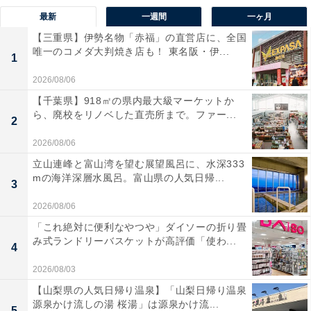
最新
一週間
一ヶ月
【三重県】伊勢名物「赤福」の直営店に、全国
唯一のコメダ大判焼き店も！ 東名阪・伊...
1
2026/08/06
【千葉県】918㎡の県内最大級マーケットか
ら、廃校をリノベした直売所まで。ファー...
2
2026/08/06
立山連峰と富山湾を望む展望風呂に、水深333
mの海洋深層水風呂。富山県の人気日帰...
3
2026/08/06
「これ絶対に便利なやつや」ダイソーの折り畳
み式ランドリーバスケットが高評価「使わ...
4
2026/08/03
【山梨県の人気日帰り温泉】「山梨日帰り温泉
源泉かけ流しの湯 桜湯」は源泉かけ流...
5