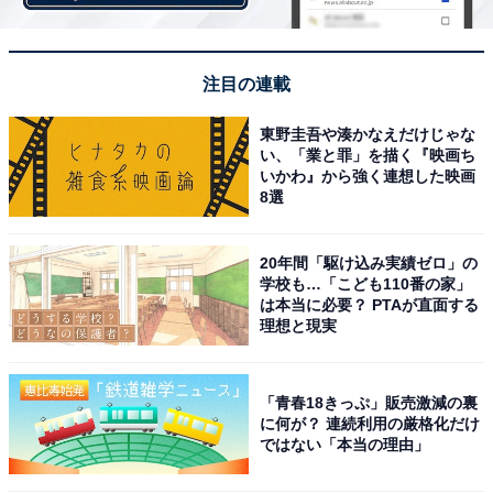
アニメや漫画のレビュー、エンタメトピックスなどを中
心に、オールジャンルで執筆中のライター。時々、店舗
取材などのリポート記事も担当。All AboutおよびAll
注目の連載
About ニュースでのライター歴は5年。
東野圭吾や湊かなえだけじゃな
い、「業と罪」を描く『映画ち
いかわ』から強く連想した映画
10位までの全ランキング結果を見
8選
次ページ
る
20年間「駆け込み実績ゼロ」の
学校も…「こども110番の家」
は本当に必要？ PTAが直面する
理想と現実
「青春18きっぷ」販売激減の裏
に何が？ 連続利用の厳格化だけ
ではない「本当の理由」