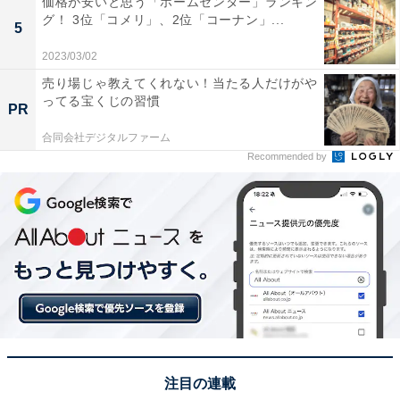
価格が安いと思う「ホームセンター」ランキン
（新潟県／40代男性）などの声が集まりました。
グ！ 3位「コメリ」、2位「コーナン」...
5
2023/03/02
※回答者コメントは原文ママです
売り場じゃ教えてくれない！当たる人だけがや
ってる宝くじの習慣
PR
5位までの全ランキング結果を見
合同会社デジタルファーム
次ページ
る
Recommended by
注目の連載