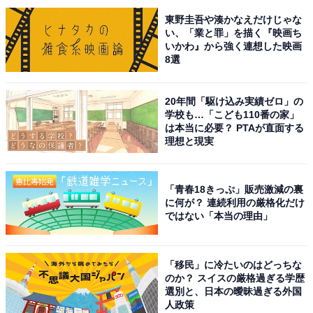
東野圭吾や湊かなえだけじゃな
い、「業と罪」を描く『映画ち
いかわ』から強く連想した映画
8選
こちらもおすすめ
「医療や福祉が充実している」と思う神奈川県
20年間「駆け込み実績ゼロ」の
の市区町村ランキング！ 1位「横浜市」、2位
学校も…「こども110番の家」
は？
は本当に必要？ PTAが直面する
理想と現実
「青春18きっぷ」販売激減の裏
に何が？ 連続利用の厳格化だけ
ではない「本当の理由」
1
2
「移民」に冷たいのはどっちな
のか？ スイスの厳格過ぎる学歴
選別と、日本の曖昧過ぎる外国
人政策