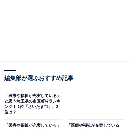
2位は「千代田区」でした。
千代田区では医療面での助成制度を整えています。若年
の末期がん患者の助成制度が代表例です。住み慣れた自
宅などで安心して療養生活を送ることができるよう居宅
介護サービスの利用などで費用を区が負担する制度を設
けています。
千代田区の医療や福祉に対して、アンケートの回答者か
らは「日本の中で最も高い医療技術が使われている印象
編集部が選ぶおすすめ記事
だから」（兵庫県／20代女性）、「子供の医療制度も充
実しているし、多くの医療機関があり、何科でもすぐに
「医療や福祉が充実している」
と思う埼玉県の市区町村ランキ
受診することができるから」（東京都／30代女性）、
ング！ 1位「さいたま市」、2
「医療機関の数が多く、自由診療も含め選択の幅が広い
位は？
と思う」（岩手県／40代女性）、「施設や補助金が多く
「医療や福祉が充実している」
「医療や福祉が充実している」
あるから」（茨城県／30代男性）などの声が集まりまし