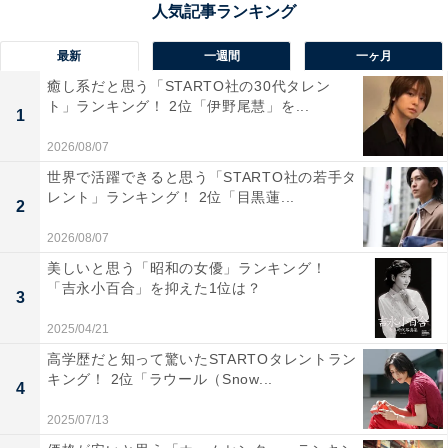
新宿区の医療・福祉への対応で注目すべきポイントが
最新
一週間
一ヶ月
「心身障害者医療費助成制度」です。「身体障害者手
癒し系だと思う「STARTO社の30代タレン
帳」1～
ト」ランキング！ 2位「伊野尾慧」を...
1
2級などを保持している人に対し、健康保険の医療費の
2026/08/07
自己負担分を助成する仕組みを用意しています。この制
世界で活躍できると思う「STARTO社の若手タ
度からも、新宿区が誰でも安心して生活しやすい環境を
レント」ランキング！ 2位「目黒蓮...
2
整えているようです。
2026/08/07
美しいと思う「昭和の女優」ランキング！
アンケートの回答者から、新宿区の医療や福祉に対して
「吉永小百合」を抑えた1位は？
3
「都庁があるので充実しているイメージ」（神奈川県／
30代男性）、「駅が人口第一位の巨大ターミナルだか
2025/04/21
ら、それに比例して医療や福祉が充実しているはず」
高学歴だと知って驚いたSTARTOタレントラン
キング！ 2位「ラウール（Snow...
（茨城県／40代男性）、「大学病院などの大規模医療施
4
設が立地しているので」（東京都／50代男性）、「大学
2025/07/13
病院もあって医療体制が充実していると感じたから」