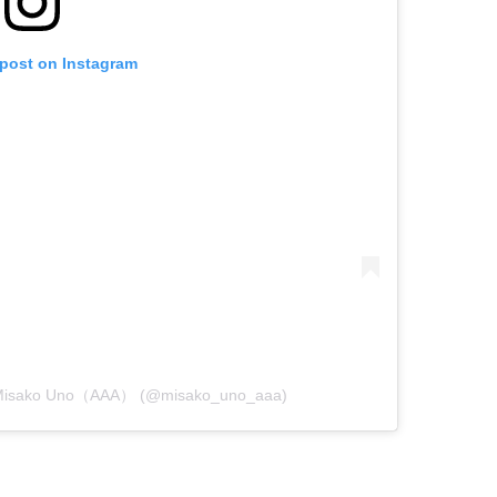
 post on Instagram
Misako Uno（AAA） (@misako_uno_aaa)