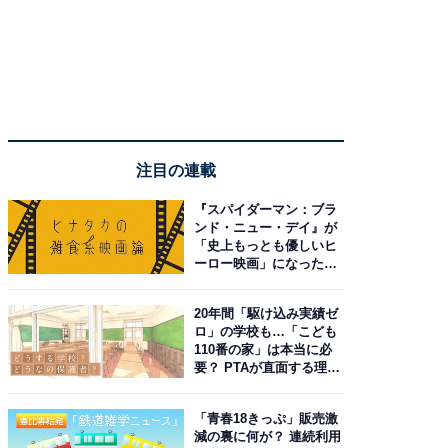
注目の連載
『スパイダーマン：ブラ
ンド・ニュー・デイ』が
「史上もっとも優しいヒ
ーロー映画」になった理
由。予習したい作品は？
20年間「駆け込み実績ゼ
ロ」の学校も…「こども
110番の家」は本当に必
要？ PTAが直面する理想
と現実
「青春18きっぷ」販売激
減の裏に何が？ 連続利用