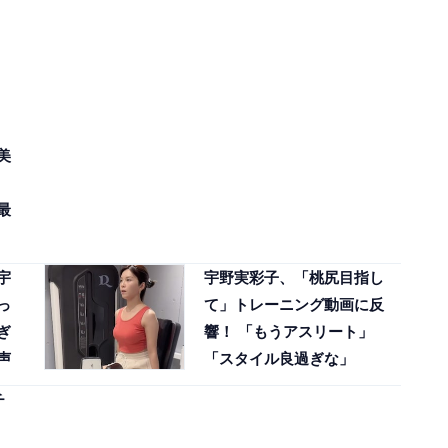
美
最
宇
宇野実彩子、「桃尻目指し
っ
て」トレーニング動画に反
ぎ
響！ 「もうアスリート」
声
「スタイル良過ぎな」
チ