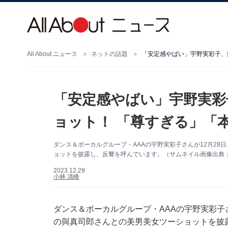
All About ニュース
ネットの話題
「安定感やばい」宇野実彩子、
「安定感やばい」宇野実彩
ョット！ 「尊すぎる」「
ダンス＆ボーカルグループ・AAAの宇野実彩子さんが12月28日
ョットを披露し、反響を呼んでいます。（サムネイル画像出典：宇野
2023.12.29
小林 清峰
ダンス＆ボーカルグループ・AAAの宇野実彩子さん
の與真司郎さんとの美男美女ツーショットを披