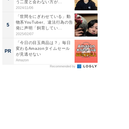
う二度と会わない方が...
ムキな姿
刃...
2024/11/06
2026/08/0
「世間をにぎわせている」動
「2人と
物系YouTuber、違法行為の告
團十郎
5
5
発に声明「飼育してい...
「後ろ
「...
2025/02/07
2026/08/0
「今日の目玉商品は？」毎日
ガシガ
変わるAmazonタイムセール
カッタ
PR
PR
が見逃せない
Amazon
Marshall 
Recommended by