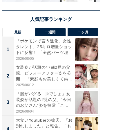
最新
一週間
一ヶ月
「ポケモンで言う進化」女性
「さす
タレント、25キロ増量ショッ
は」高
1
1
トに反響！ 「全然パーツ埋...
災地を
「カ...
2026/08/05
2026/08/0
女装姿が話題の47歳2児の父
「女の
親、ビフォーアフター姿を公
介、バ
2
2
開！ 「素顔もお美しくて納...
らのプレ
愛...
2025/06/12
2026/08/0
「脳がバグる jkでしょ」女
「好感
装姿が話題の2児の父、“今日
や、“マ
3
3
のお父さん”姿を披露「こ...
画変更
財...
2026/08/04
2026/07/3
大食いYoutuberの彼氏、『お
「脚が
別れしました』と報告。「も
横川尚
4
4