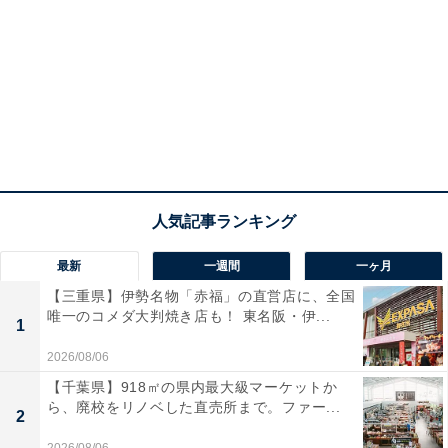
最新
一週間
一ヶ月
【三重県】伊勢名物「赤福」の直営店に、全国
唯一のコメダ大判焼き店も！ 東名阪・伊...
1
2026/08/06
【千葉県】918㎡の県内最大級マーケットか
ら、廃校をリノベした直売所まで。ファー...
2