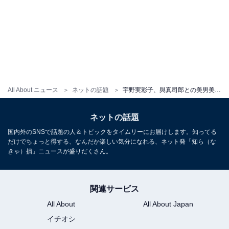
All About ニュース
ネットの話題
宇野実彩子、與真司郎との美男美女ショット披露！ 「なんてかわいいんだ」「最強最愛のコンビ」
ネットの話題
国内外のSNSで話題の人＆トピックをタイムリーにお届けします。知ってる
だけでちょっと得する、なんだか楽しい気分になれる、ネット発「知ら（な
きゃ）損」ニュースが盛りだくさん。
関連サービス
All About
All About Japan
イチオシ