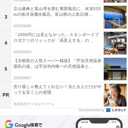
2026/08/06
立山連峰と富山湾を望む展望風呂に、水深333
mの海洋深層水風呂。富山県の人気日帰...
3
2026/08/06
「1000円には見えなかった」スタンダードプ
ロダクツのリュックが「高見えする」の...
4
2026/08/03
【京都府の人気スーパー銭湯】「宇治天然温泉
源氏の湯」は宇治市内唯一の天然温泉と...
5
2026/08/07
売り場じゃ教えてくれない！当たる人だけがや
ってる宝くじの習慣
PR
合同会社デジタルファーム
Recommended by