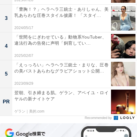
2025/07/28
「豊胸！？」ヘラヘラ三銃士・ありしゃん、美
乳あらわな圧巻スタイル披露！ 「スタイ...
3
2024/05/17
「世間をにぎわせている」動物系YouTuber、
違法行為の告発に声明「飼育してい...
4
2025/02/07
「えっっろい」ヘラヘラ三銃士・まりな、圧巻
の美バストあらわなグラビアショット公開...
5
2023/09/29
翌朝、引き締まる肌。ゲラン、アベイユ・ロイ
ヤルの新ナイトケア
PR
ゲラン｜美的.com
Recommended by