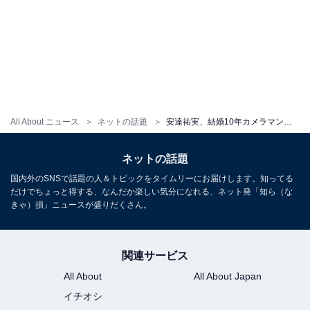
All About ニュース
ネットの話題
安達祐実、結婚10年カメラマン夫との「離婚」を発表。過去には夫との仲良し顔出しツーショットも
ネットの話題
国内外のSNSで話題の人＆トピックをタイムリーにお届けします。知ってる
だけでちょっと得する、なんだか楽しい気分になれる、ネット発「知ら（な
きゃ）損」ニュースが盛りだくさん。
関連サービス
All About
All About Japan
イチオシ