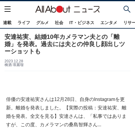
連載
ライフ
グルメ
社会
IT・ビジネス
エンタメ
リサ
安達祐実、結婚10年カメラマン夫との「離
婚」を発表。過去には夫との仲良し顔出しツ
ーショットも
2023.12.28
橋酒 瑛麗瑠
俳優の安達祐実さんは12月28日、自身のInstagramを更
新。離婚を発表しました。【実際の投稿：安達祐実、離
婚を発表。全文を見る】安達さんは、「私事ではありま
すが、この度、カメラマンの桑島智輝さん...