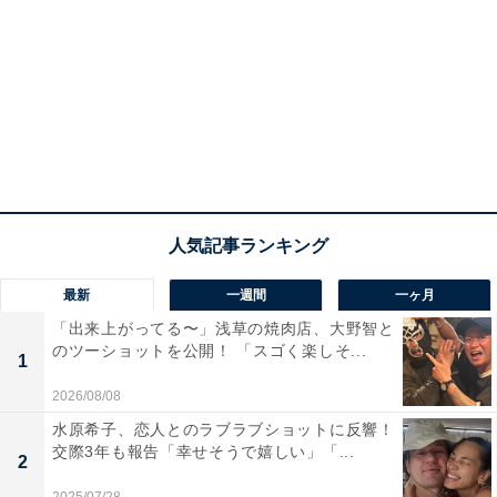
最新
一週間
一ヶ月
「出来上がってる〜」浅草の焼肉店、大野智と
のツーショットを公開！ 「スゴく楽しそ...
1
2026/08/08
水原希子、恋人とのラブラブショットに反響！
交際3年も報告「幸せそうで嬉しい」「...
2