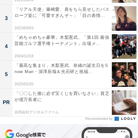
2022/09/09
「リアル天使」篠崎愛、肩をちら見せしたバス
ローブ姿に「可愛すぎんぞ～」「目の表情...
3
2023/03/03
「めちゃめちゃ豪華」木梨憲武、「第1回 最強
芸能ゴルフ選手権トーナメント」出場メ...
4
2024/12/18
「最高な集まり」木梨憲武、奈緒の誕生日をS
now Man・深澤辰哉＆光石研と祝福...
5
2025/02/20
「〇〇した後に必ず宝くじを買いなさい」貧乏
が億万長者に
PR
合同会社デジタルファーム
Recommended by