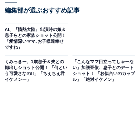
編集部が選ぶおすすめ記事
AI、『情熱大陸』出演時の娘＆
息子らとの家族ショット公開！
「愛情深いママ､お子様達幸せ
ですね」
くみっきー、1歳息子＆夫との
「こんなママ目立ってしゃーな
顔出しショット公開！ 「何とい
い」加護亜依、息子とのデート
う可愛さなの!!」「ちぇちぇ君
ショット！ 「お似合いのカップ
イケメンー」
ル」「絶対イケメン」