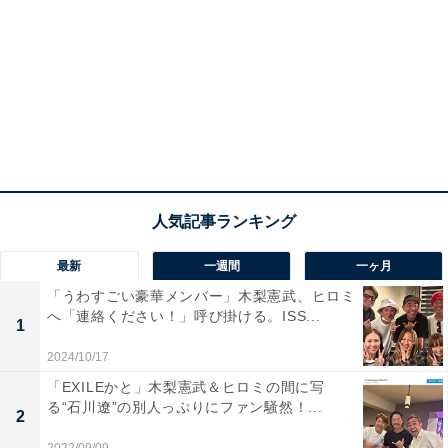
最新
一週間
一ヶ月
「うわすごい豪華メンバー」木梨憲武、ヒロミ
へ「連絡ください！」呼び掛ける。ISS...
1
2024/10/17
「EXILEかと」木梨憲武＆ヒロミの間に写
る“石川遼”の別人っぷりにファン騒然！...
2