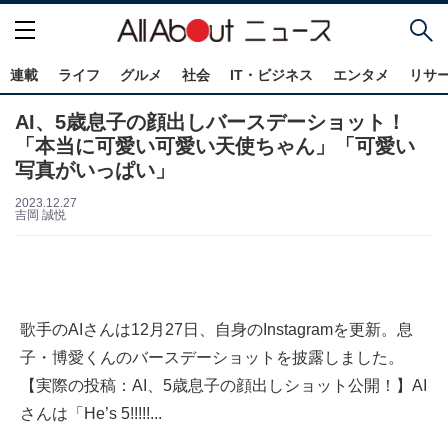
連載
ライフ
グルメ
社会
IT・ビジネス
エンタメ
リサ
AI、5歳息子の顔出しバースデーショット！
「本当に可愛い可愛い天使ちゃん」「可愛い
写真がいっぱい」
2023.12.27
吉岡 誠悦
歌手のAIさんは12月27日、自身のInstagramを更新。息
子・博愛くんのバースデーショットを披露しました。
【実際の投稿：AI、5歳息子の顔出しショット公開！】AI
さんは「He’s 5!!!!!...