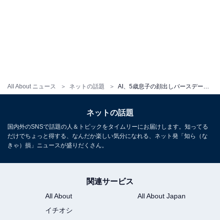
All About ニュース
ネットの話題
AI、5歳息子の顔出しバースデーショット！ 「本当に可愛い可愛い天使ちゃん」「可愛い写真がいっぱい」
ネットの話題
国内外のSNSで話題の人＆トピックをタイムリーにお届けします。知ってる
だけでちょっと得する、なんだか楽しい気分になれる、ネット発「知ら（な
きゃ）損」ニュースが盛りだくさん。
関連サービス
All About
All About Japan
イチオシ