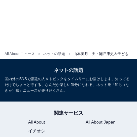
All About ニュース
ネットの話題
山本美月、夫・瀬戸康史＆子どもと？ 自宅でのクリスマスショット公開！ 「ご家庭の様子が垣間見れます」
ネットの話題
国内外のSNSで話題の人＆トピックをタイムリーにお届けします。知ってる
だけでちょっと得する、なんだか楽しい気分になれる、ネット発「知ら（な
きゃ）損」ニュースが盛りだくさん。
関連サービス
All About
All About Japan
イチオシ