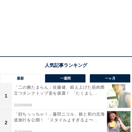
最新
一週間
一ヶ月
「二の腕たまらん」佐藤健、鍛え上げた筋肉際
立つタンクトップ姿を披露！ 「たくまし...
1
2026/08/08
「顔ちっっちゃ！」藤田ニコル、娘と初の北海
道旅行を公開！ 「スタイルよすぎるよ〜...
2