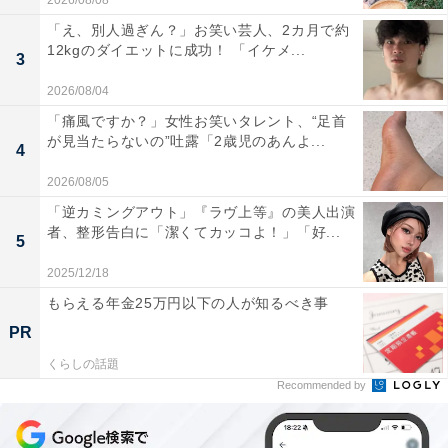
2026/08/08
「え、別人過ぎん？」お笑い芸人、2カ月で約
12kgのダイエットに成功！ 「イケメ...
3
2026/08/04
「痛風ですか？」女性お笑いタレント、“足首
が見当たらないの”吐露「2歳児のあんよ...
4
2026/08/05
「逆カミングアウト」『ラヴ上等』の美人出演
者、整形告白に「潔くてカッコよ！」「好...
5
2025/12/18
もらえる年金25万円以下の人が知るべき事
PR
くらしの話題
Recommended by