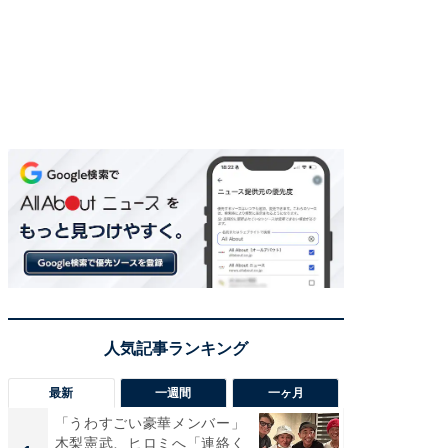
最新
一週間
一ヶ月
「うわすごい豪華メンバー」
「さす
木梨憲武、ヒロミへ「連絡く
は」高