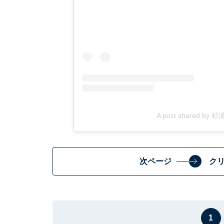
A post shared by 杉浦
次ページ
ク
1