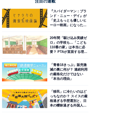
注目の連載
『スパイダーマン：ブラ
ンド・ニュー・デイ』が
「史上もっとも優しいヒ
ーロー映画」になった理
由。予習したい作品は？
20年間「駆け込み実績ゼ
ロ」の学校も…「こども
110番の家」は本当に必
要？ PTAが直面する理想
と現実
「青春18きっぷ」販売激
減の裏に何が？ 連続利用
の厳格化だけではない
「本当の理由」
「移民」に冷たいのはど
っちなのか？ スイスの厳
格過ぎる学歴選別と、日
本の曖昧過ぎる外国人政
策