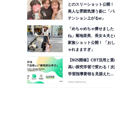
とのスリーショット公開！
美人な雰囲気漂う姿に「パ
テンション上がるw」
「めちゃめちゃ痩せました
ね」菊地亜美、長女＆夫と
家族ショット公開！ 「おし
ゃれまますぎ」
【8/25開催】CBT活用と質
高い探究学習で変わる！次
学習指導要領を見据えた...
PR(COMPASS)