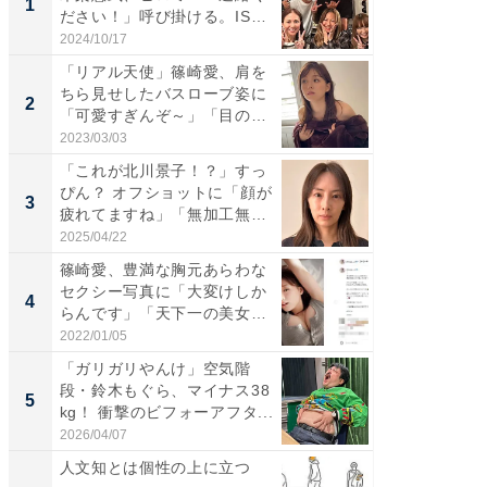
1
1
ださい！」呼び掛ける。IS
災地を
S...
「カ...
2024/10/17
2026/08/0
「リアル天使」篠崎愛、肩を
「女の
ちら見せしたバスローブ姿に
介、バ
2
2
「可愛すぎんぞ～」「目の表
らのプレ
情...
愛...
2023/03/03
2026/08/0
「これが北川景子！？」すっ
「脚が
ぴん？ オフショットに「顔が
横川尚
3
3
疲れてますね」「無加工無
ムキな姿
表...
刃...
2025/04/22
2026/08/0
篠崎愛、豊満な胸元あらわな
「え、
セクシー写真に「大変けしか
芸人、2
4
4
らんです」「天下一の美女で
エットに
す...
2022/01/05
2026/08/0
「ガリガリやんけ」空気階
「脳がバ
段・鈴木もぐら、マイナス38
装姿が話
5
5
kg！ 衝撃のビフォーアフタ...
のお父さ
2026/04/07
2026/08/0
人文知とは個性の上に立つ
人文知