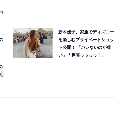
パ
新木優子、家族でディズニー
の
を楽しむプライベートショッ
ト公開！ 「バレないのが凄
い」「鼻高っっっっ！」
の
期