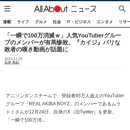
連載
ライフ
グルメ
社会
IT・ビジネス
エンタメ
リサ
「一瞬で100万消滅ｗ」人気YouTuberグルー
プのメンバーが有馬惨敗。『カイジ』バリな
敗者の嘆き動画が話題に
2023.12.25
石井 有紀
アニソンダンスチームで、登録者65万人超えのYouTuber
グループ「REAL AKIBA BOYZ」のメンバーであるムラ
トミさんが12月24日、自身のX（旧Twitter）を更新。
「一瞬で100万消...