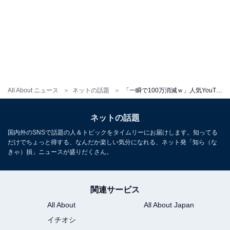
All About ニュース
ネットの話題
「一瞬で100万消滅ｗ」人気YouTuberグループのメンバーが有馬惨敗。『カイジ』バリな敗者の嘆き動画が話題に
ネットの話題
国内外のSNSで話題の人＆トピックをタイムリーにお届けします。知ってる
だけでちょっと得する、なんだか楽しい気分になれる、ネット発「知ら（な
きゃ）損」ニュースが盛りだくさん。
関連サービス
All About
All About Japan
イチオシ