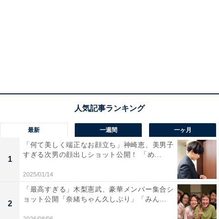
最新
一週間
一ヶ月
「何て美しく端正なお顔立ち」神崎恵、美男子
すぎる次男の顔出しショット公開！ 「め...
1
2025/01/14
「最高すぎる」木梨憲武、豪華メンバー集合シ
ョット公開「奈緒ちゃん久しぶり」「みん...
2