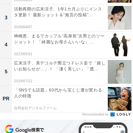
2026/08/06
活動再開の広末涼子、1年1カ月ぶりにインス
タ更新！ 最新ショット＆“無言の投稿”...
3
2026/04/07
神崎恵、まるでカップル“高身長”次男とのツー
ショット！ 「綺麗なお母さんいいな」...
4
2023/05/31
広末涼子、美デコルテ際立つドレス姿で「嬉し
いお知らせが…」！ 「凄く美しい」「透...
5
2024/07/12
「SNSでも話題」60代から宝くじ運が変わる
人の特徴
PR
合同会社デジタルファーム
Recommended by