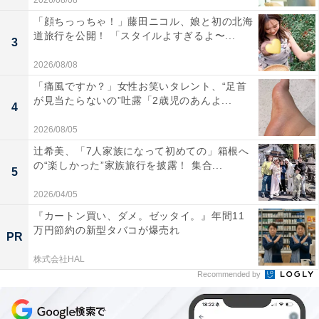
2026/08/08
「顔ちっっちゃ！」藤田ニコル、娘と初の北海
道旅行を公開！ 「スタイルよすぎるよ〜...
3
2026/08/08
「痛風ですか？」女性お笑いタレント、“足首
が見当たらないの”吐露「2歳児のあんよ...
4
2026/08/05
辻希美、「7人家族になって初めての」箱根へ
の“楽しかった”家族旅行を披露！ 集合...
5
2026/04/05
『カートン買い、ダメ。ゼッタイ。』年間11
万円節約の新型タバコが爆売れ
PR
株式会社HAL
Recommended by