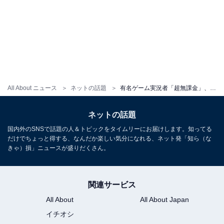
All About ニュース
ネットの話題
有名ゲーム実況者「超無課金」、SNSの投げ銭が1カ月で“2億6000万円”と公表「世界記録ちがいます？？」
ネットの話題
国内外のSNSで話題の人＆トピックをタイムリーにお届けします。知ってる
だけでちょっと得する、なんだか楽しい気分になれる、ネット発「知ら（な
きゃ）損」ニュースが盛りだくさん。
関連サービス
All About
All About Japan
イチオシ