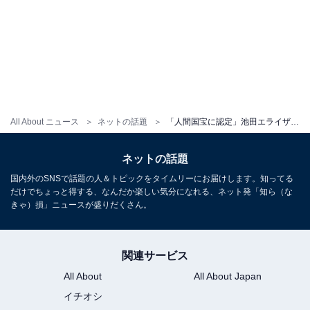
All About ニュース
ネットの話題
「人間国宝に認定」池田エライザ、おなかちらりなクリスマスコスプレに絶賛の声！ 「これはヤバい」
ネットの話題
国内外のSNSで話題の人＆トピックをタイムリーにお届けします。知ってる
だけでちょっと得する、なんだか楽しい気分になれる、ネット発「知ら（な
きゃ）損」ニュースが盛りだくさん。
関連サービス
All About
All About Japan
イチオシ