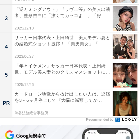
2023/08/04
「逆カミングアウト」『ラヴ上等』の美人出演
者、整形告白に「潔くてカッコよ！」「好...
3
2025/12/18
サッカー日本代表・上田綺世、美人モデル妻と
の結婚式ショット披露！ 「美男美女」「...
4
2023/06/27
「年々イケメン」サッカー日本代表・上田綺
世、モデル美人妻とのクリスマスショットに...
5
2025/12/26
カードローン地獄から抜け出したい人は、返済
を3～6ヶ月停止して『大幅に減額してか...
PR
渋谷法務総合事務所
Recommended by