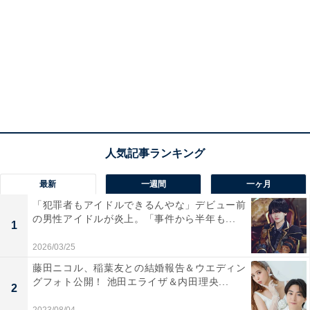
最新
一週間
一ヶ月
「犯罪者もアイドルできるんやな」デビュー前
の男性アイドルが炎上。「事件から半年も...
1
2026/03/25
藤田ニコル、稲葉友との結婚報告＆ウエディン
グフォト公開！ 池田エライザ＆内田理央...
2