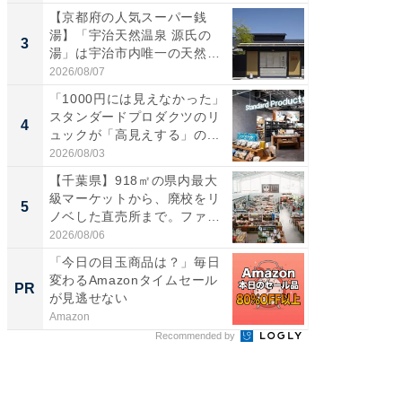
【京都府の人気スーパー銭
【千葉県
湯】「宇治天然温泉 源氏の
級マー
3
3
湯」は宇治市内唯一の天然温
ノベし
泉と...
ー...
2026/08/07
2026/08/0
「1000円には見えなかった」
ステラ
スタンダードプロダクツのリ
詰め放題
4
4
ュックが「高見えする」の...
00円で「
2026/08/03
2026/08/0
【千葉県】918㎡の県内最大
立山連
級マーケットから、廃校をリ
風呂に、
5
5
ノベした直売所まで。ファ
層水風
ー...
帰...
2026/08/06
2026/08/0
「今日の目玉商品は？」毎日
すべて
変わるAmazonタイムセール
るその
PR
PR
が見逃せない
Amazon
COCO VIL
Recommended by