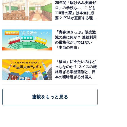
20年間「駆け込み実績ゼ
ロ」の学校も…「こども
110番の家」は本当に必
要？ PTAが直面する理想
と現実
「青春18きっぷ」販売激
減の裏に何が？ 連続利用
の厳格化だけではない
「本当の理由」
「移民」に冷たいのはど
っちなのか？ スイスの厳
格過ぎる学歴選別と、日
本の曖昧過ぎる外国人政
策
連載をもっと見る