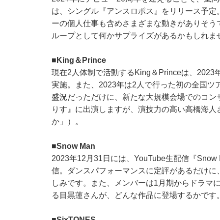
は、シングル『アンスロポス』をリリース予定
ーの個人仕事も含めさまざまな動きがありそう
ループとして何かサプライズがあるかもしれま
■King＆Prince
現在2人体制で活動するKing＆Princeは、2023
実施。また、2023年は2人で行った初の全国ツアー『Kin
盛況だっただけに、新たな大規模会場でのコン
りす』に出演しますが、演技力の高い高橋海人
か」）。
■Snow Man
2023年12月31日には、YouTube生配信『Snow
信。ダンスパフォーマンスに定評があるだけに、
しみです。また、メンバーは1月期からドラマ
る目黒蓮さんが、どんな作品に登場するかです
■SixTONES