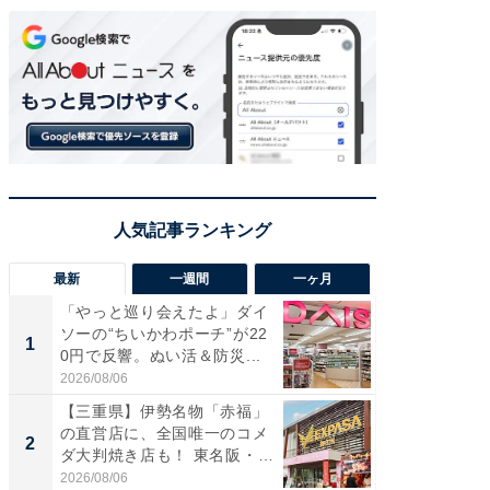
最新
一週間
一ヶ月
「やっと巡り会えたよ」ダイ
【兵庫
ソーの“ちいかわポーチ”が22
ーメン
1
1
0円で反響。ぬい活＆防災...
再現した
道...
2026/08/06
2026/08/0
【三重県】伊勢名物「赤福」
【三重
の直営店に、全国唯一のコメ
の直営
2
2
ダ大判焼き店も！ 東名阪・
ダ大判焼
伊...
伊...
2026/08/06
2026/08/0