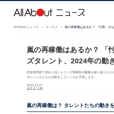
All About ニュース
エンタメ
嵐の再稼働はあるか？ 「忖度」がな
嵐の再稼働はあるか？ 「
ズタレント、2024年の動
性加害問題で揺れた旧ジャニーズ事務所の騒動を振り返りながら、202
タレントがどんな活動をしていくのか予想します。
2023.12.27
ゆるま 小林
嵐の再稼働は？ タレントたちの動き