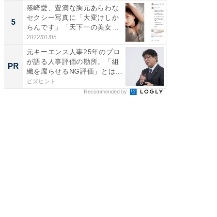
篠崎愛、豊満な胸元あらわな
「脳がバ
セクシー写真に「大変けしか
装姿が話
5
5
らんです」「天下一の美女で
のお父さ
す...
2022/01/05
2026/08/0
元キーエンス人事25年のプロ
これが
が語る人事評価の勘所。「組
な間取
PR
PR
織を腐らせるNG評価」とは...
ビズヒント
株式会社
Recommended by