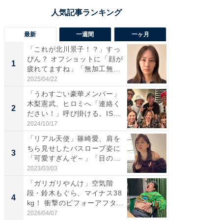
最新
一週間
一ヶ月
「これが北川景子！？」すっ
「さす
ぴん？ オフショットに「顔が
は」高
1
1
疲れてますね」「無加工無
災地を
表...
「カ...
2025/04/22
2026/08/0
「うわすごい豪華メンバー」
「女の
木梨憲武、ヒロミへ「連絡く
介、バ
2
2
ださい！」呼び掛ける。IS
らのプレ
S...
愛...
2024/10/17
2026/08/0
「リアル天使」篠崎愛、肩を
「脚が
ちら見せしたバスローブ姿に
横川尚
3
3
「可愛すぎんぞ～」「目の表
ムキな姿
情...
刃...
2023/03/03
2026/08/0
「ガリガリやんけ」空気階
「え、
段・鈴木もぐら、マイナス38
芸人、2
4
4
kg！ 衝撃のビフォーアフタ...
エットに
2026/04/07
2026/08/0