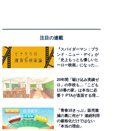
注目の連載
『スパイダーマン：ブラ
ンド・ニュー・デイ』が
「史上もっとも優しいヒ
ーロー映画」になった理
由。予習したい作品は？
20年間「駆け込み実績ゼ
ロ」の学校も…「こども
110番の家」は本当に必
要？ PTAが直面する理想
と現実
「青春18きっぷ」販売激
減の裏に何が？ 連続利用
の厳格化だけではない
「本当の理由」