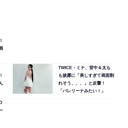
！
員
TWICE・ミナ、背中＆太も
！
も披露に「美しすぎて画面割
ん
れそう、、、」と反響！
「バレリーナみたい！」
D
ー