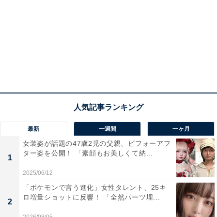
最新
一週間
一ヶ月
女装姿が話題の47歳2児の父親、ビフォーアフ
ター姿を公開！ 「素顔もお美しくて納...
1
2025/06/12
「ポケモンで言う進化」女性タレント、25キ
ロ増量ショットに反響！ 「全然パーツ埋...
2