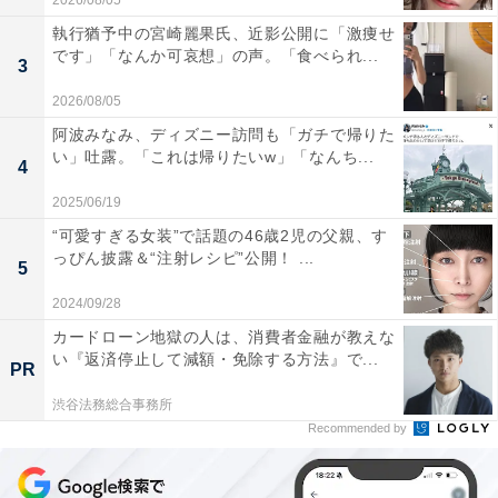
2026/08/05
執行猶予中の宮崎麗果氏、近影公開に「激痩せ
です」「なんか可哀想」の声。「食べられ...
3
2026/08/05
阿波みなみ、ディズニー訪問も「ガチで帰りた
い」吐露。「これは帰りたいw」「なんち...
4
2025/06/19
“可愛すぎる女装”で話題の46歳2児の父親、す
っぴん披露＆“注射レシピ”公開！ ...
5
2024/09/28
カードローン地獄の人は、消費者金融が教えな
い『返済停止して減額・免除する方法』で...
PR
渋谷法務総合事務所
Recommended by