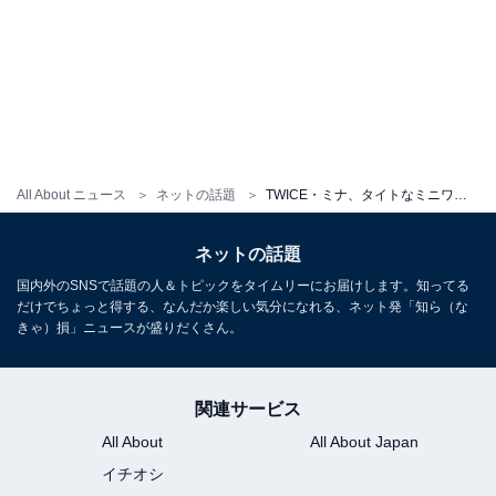
All About ニュース
ネットの話題
TWICE・ミナ、タイトなミニワンピで美脚を披露！ 「透明感がすごい」「天使舞い降りた」
ネットの話題
国内外のSNSで話題の人＆トピックをタイムリーにお届けします。知ってる
だけでちょっと得する、なんだか楽しい気分になれる、ネット発「知ら（な
きゃ）損」ニュースが盛りだくさん。
関連サービス
All About
All About Japan
イチオシ