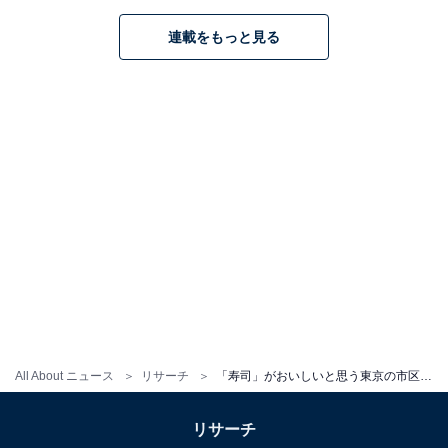
連載をもっと見る
All About ニュース
リサーチ
「寿司」がおいしいと思う東京の市区町村ランキング！ 2位は「中央区」、では1位は？
リサーチ