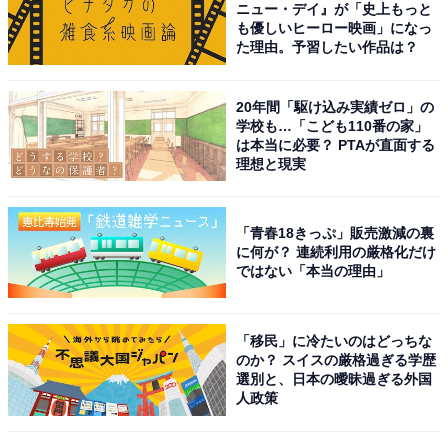
「ラーメン」がおいしいと思う東京の市区町村
ニュー・デイ』が「史上もっと
ランキング！ 2位「千代田区」を抑えた1位は？
も優しいヒーロー映画」になっ
た理由。予習したい作品は？
20年間「駆け込み実績ゼロ」の
学校も…「こども110番の家」
は本当に必要？ PTAが直面する
理想と現実
1
2
「青春18きっぷ」販売激減の裏
に何が？ 連続利用の厳格化だけ
ではない「本当の理由」
「移民」に冷たいのはどっちな
のか？ スイスの厳格過ぎる学歴
選別と、日本の曖昧過ぎる外国
人政策