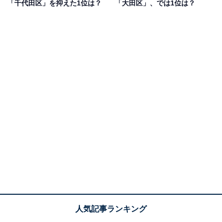
「千代田区」を抑えた1位は？
「大田区」、では1位は？
1位：中央区
1位は、中央区でした。歴史ある江戸前寿司を提供する
日本橋の老舗寿司店から、米国のバラク・オバマ前大統
領を招待した寿司店としても有名な、銀座の「銀座久兵
衛」など、クオリティの高い寿司店の数々は外国の観光
客にも人気を集めています。
回答者からは、「日本橋や銀座は外国人観光客の方にも
オススメしているお寿司屋さんがたくさんあります！
（30代女性／千葉県）」「老舗が多く、また価格帯も豊