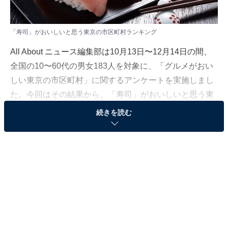
「寿司」がおいしいと思う東京の市区町村ランキング
All About ニュース編集部は10月13日〜12月14日の間、
全国の10〜60代の男女183人を対象に、「グルメがおい
しい東京の市区町村」に関するアンケートを実施しまし
た。今回はその結果から、「寿司」がおいしいと思う東
京の市区町村ランキングを発表します。
続きを読む
＞6位までの全ランキング結果を見る
2位：港区
2位は、港区でした。六本木や南青山、麻布などには、
カウンター席のみの予約困難な高級寿司店も多く、ミシ
ュラン3つ星、2つ星を獲得している名店も。敷居が高い