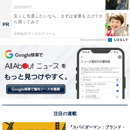
6位までの全ランキング結果を見
次ページ
2026/05/27
る
宝くじ当選したいなら、まずは金運を上げてか
ら買ってみて
PR
合同会社デジタルファーム
Recommended by
注目の連載
こちらもおすすめ
『スパイダーマン：ブランド・