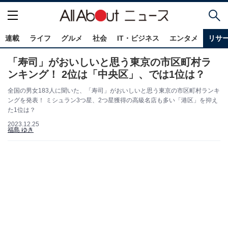
連載
ライフ
グルメ
社会
IT・ビジネス
エンタメ
リサ
「寿司」がおいしいと思う東京の市区町村ラ
ンキング！ 2位は「中央区」、では1位は？
全国の男女183人に聞いた、「寿司」がおいしいと思う東京の市区町村ランキ
ングを発表！ ミシュラン3つ星、2つ星獲得の高級名店も多い「港区」を抑え
た1位は？
2023.12.25
福島 ゆき