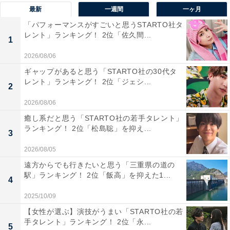
最新
一週間
一ヶ月
富な寿司屋がたくさんあり、日本人だけでなく外国人も
「パフォーマンスがすごいと思うSTARTO社タ
楽しめるエリアだと思うから（40代男性／東京都）」
レント」ランキング！ 2位「佐久間...
1
「銀座界隈の寿司店の多さは別格。安さも高級感もとも
に楽しめる（50代男性／神奈川県）」「銀座のシースー
2026/08/06
と言われるくらい板前のお寿司屋さんが多いから（20代
ギャップがあると思う「STARTO社の30代タ
レント」ランキング！ 2位「ジェシ...
女性／東京都）」などのコメントが寄せられました。
2
2026/08/06
※回答者のコメントは原文ママです
癒し系だと思う「STARTO社の若手タレント」
ランキング！ 2位「松島聡」を抑え...
3
この記事の筆者：福島 ゆき プロフィール
2026/08/05
アニメや漫画のレビュー、エンタメトピックスなどを中
遠方からでも行きたいと思う「三重県の道の
心に、オールジャンルで執筆中のライター。時々、店舗
駅」ランキング！ 2位「飯高」を抑えた1...
4
取材などのリポート記事も担当。All AboutおよびAll
2025/10/09
About ニュースでのライター歴は5年。
【女性が選ぶ】演技がうまい「STARTO社の若
手タレント」ランキング！ 2位「永...
5