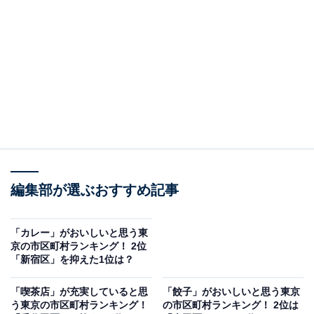
イメージの高級店ばかりでなく、コスパの高いランチ寿
司を提供する店も人気を集めています。
回答者からは、「東京湾の魚が美味しい（40代男性／東
京都）」「新鮮で美味しいお寿司屋さんがある（30代女
性／千葉県）」「品質が高いお寿司屋さんが多いイメー
ジがある（30代男性／神奈川県）」「高級店がたくさん
あるので（40代男性／東京都）」などのコメントが寄せ
られました。
編集部が選ぶおすすめ記事
「カレー」がおいしいと思う東
京の市区町村ランキング！ 2位
「新宿区」を抑えた1位は？
「喫茶店」が充実していると思
「餃子」がおいしいと思う東京
う東京の市区町村ランキング！
の市区町村ランキング！ 2位は