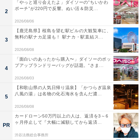
「やっと巡り会えたよ」ダイソーの“ちいかわ
ポーチ”が220円で反響。ぬい活＆防災...
2
2026/08/06
【鹿児島県】桜島を望む駅ビルの大観覧車に、
無料の駅ナカ足湯も！ 駅ナカ・駅直結ス...
3
2026/08/08
「面白いのあったから購入〜」ダイソーのポッ
プアップランドリーバッグが話題。“さま...
4
2026/08/03
【和歌山県の人気日帰り温泉】「かつらぎ温泉
八風の湯」は名物の化石海水を含んだ濃...
5
2026/08/08
カードローン50万円以上の人は、返済を3～6
ヶ月停止して『大幅に減額してから返済...
PR
渋谷法務総合事務所