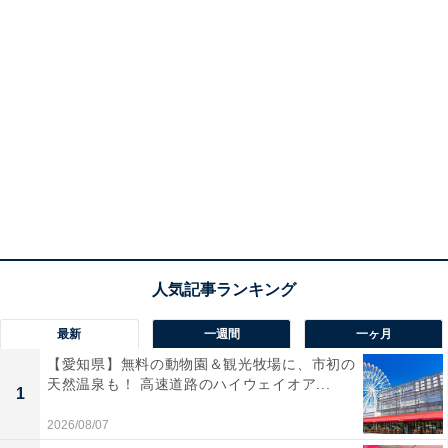
最新
一週間
一ヶ月
【愛知県】無料の動物園＆観光牧場に、市初の
天然温泉も！ 高速道路のハイウェイオア...
1
2026/08/07