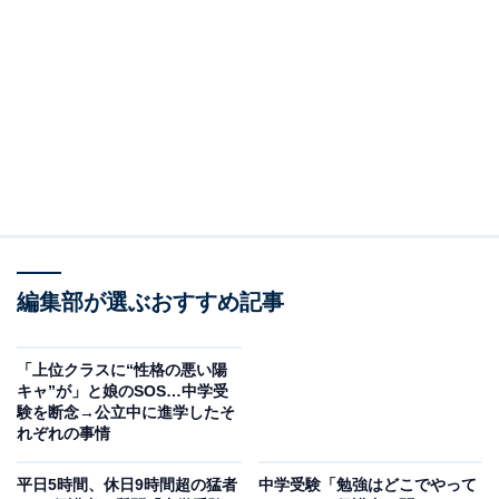
よいのか、前もって調べておく必要があります。
試験を受けるために各学校に支払う「検定料」は、学校
ごとに金額が違います。東京都が発表した「令和5年度
都内私立中学校の学費の状況」によると、都内私立中学
校の平均検定料は2万3897円です。
関東の私立中学校の検定料を見てみると、目黒学院中学
校の1万円、麻布中学校、慶應義塾中等部、立教女学院
中学校などの3万円まで、大体2〜3万円の間で設定され
編集部が選ぶおすすめ記事
ている学校が多く、関西では灘中学校、東大寺学園中学
校などが2万円で関東よりは検定料の相場が低めのよう
「上位クラスに“性格の悪い陽
です。
キャ”が」と娘のSOS…中学受
験を断念→公立中に進学したそ
れぞれの事情
平日5時間、休日9時間超の猛者
中学受験「勉強はどこでやって