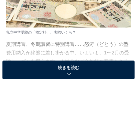
私立中学受験の「検定料」、実際いくら？
夏期講習、冬期講習に特別講習……怒涛（どとう）の塾
費用納入が終盤に差し掛かる中、いよいよ、1〜2月の受
験シーズンを迎えます。入学金など合格後の費用もさる
続きを読む
ことながら、忘れてはいけないのが試験を受けるために
出願時に支払う「入学検定料（受験料）」です。
私立中学校の「検定料」、1回の平均はどれくら
い？
検定料は、各学校ごとに金額が違い、受験校の数で総額
に差が出るため、どのくらいの検定料を準備しておけば