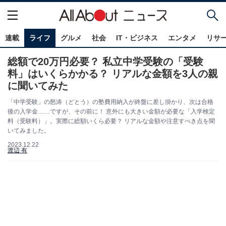
連載
ライフ
グルメ
社会
IT・ビジネス
エンタメ
リサ
総額で20万円必要？ 私立中学受験の「受験
料」はいくらかかる？ リアルな金額を3人の親
に聞いてみた
「中学受験」の怒涛（どとう）の塾費用納入が終盤に差し掛かり、次は合格
後の入学金……ですが、その前に！ 意外にも大きい金額が必要な「入学検定
料（受験料）」。実際に総額いくら必要？ リアルな金額や注意すべき点を聞
いてみました。
2023.12.22
渡辺 有