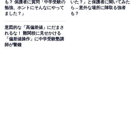
も？ 保護者に質問「中学受験の
いた？」と保護者に聞いてみた
勉強、ホントにそんなにやって
ら→意外な場所に陣取る強者
ました？」
も？
意図的な「高偏差値」にだまさ
れるな！ 難関校に見せかける
「偏差値操作」に中学受験塾講
師が警鐘
「受けまくる！」の意気込みも、検定料の総額に
意気消沈？
埼玉県に在住する筆者の場合、子どもの模試結果に一喜
一憂する中、2月に受験する本命志望校に加えて埼玉・
千葉の1月受験、合格の可能性がある安全校からチャレ
ンジ校まで、スケジュールが許す限り受けまくろう！ と