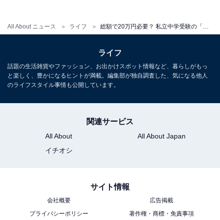
All About ニュース
ライフ
総額で20万円必要？ 私立中学受験の「受験料」はいくらかかる？ リアルな金額を3人の親に聞いてみた
ライフ
話題の生活雑貨やファッション、お出かけスポット情報など、暮らしがもっ
と楽しく、豊かになるヒントが満載。編集部が独自調査した、気になる他人
のライフスタイル事情も公開しています。
関連サービス
All About
All About Japan
イチオシ
サイト情報
会社概要
広告掲載
プライバシーポリシー
著作権・商標・免責事項