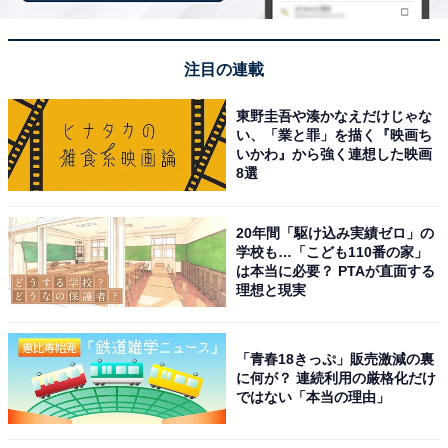
1
2
3
4
注目の連載
東野圭吾や湊かなえだけじゃな
い、「業と罪」を描く『映画ち
いかわ』から強く連想した映画
8選
20年間「駆け込み実績ゼロ」の
学校も…「こども110番の家」
は本当に必要？ PTAが直面する
理想と現実
「青春18きっぷ」販売激減の裏
に何が？ 連続利用の厳格化だけ
ではない「本当の理由」