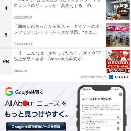
ロダクツのリュックが「高見えする」の...
4
2026/08/03
「面白いのあったから購入〜」ダイソーのポッ
プアップランドリーバッグが話題。“さま...
5
2026/08/03
「え、こんなセールやってたの？」80％OFF
以上が続々登場！Amazonの本気が...
PR
Amazon
こちらもおすすめ
Recommended by
中学受験で「全落ち」→公立中に進学した2人の
その後。中学校生活の明暗を分けた“環境”の差