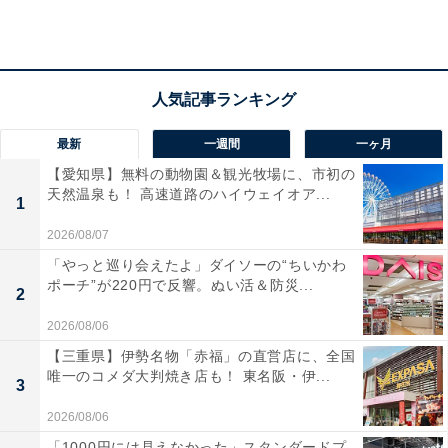
親子で意気込む時期もあったりするのですが、この「検
定料」問題にぶち当たり、「……やはり、受験校を絞ろ
う」と冷静に考えたりもするものです。
受験する回数の分だけ加算されていく「検定料」。合否
最新
一週間
一ヶ月
結果によって後々加算されることもありますが、ここで
【愛知県】無料の動物園＆観光牧場に、市初の
は、1月中に支払う「検定料」に絞って、3人のパターン
天然温泉も！ 高速道路のハイウェイオア...
1
を見ていきましょう（※2023年12月時点の検定料で計
算）。
2026/08/07
「やっと巡り会えたよ」ダイソーの“ちいかわ
ポーチ”が220円で反響。ぬい活＆防災...
2
次ページ
実際の検定料は総額いくら？
2026/08/06
【三重県】伊勢名物「赤福」の直営店に、全国
唯一のコメダ大判焼き店も！ 東名阪・伊...
3
2026/08/06
「1000円には見えなかった」スタンダードプ