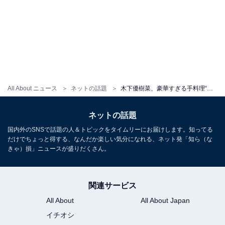
All About ニュース
ネットの話題
木下優樹菜、豪華すぎる手料理“ユキナ飯”を披露！ 「美味しそう！！尊敬！！！！」「すっごく豪華」
ネットの話題
国内外のSNSで話題の人＆トピックをタイムリーにお届けします。知ってる
だけでちょっと得する、なんだか楽しい気分になれる、ネット発「知ら（な
きゃ）損」ニュースが盛りだくさん。
関連サービス
All About
All About Japan
イチオシ