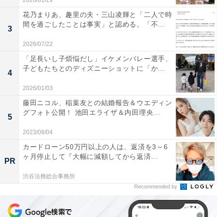
2026/01/29
花乃まりあ、趣里の夫・三山凌輝と「二人で時
間を過ごしたことは事実」と認める。「不...
3
2026/07/22
「足長いし子煩悩だし」イケメンバレー選手、
子どもたちとのディズニーショットに「か...
4
2026/01/03
藤田ニコル、稲葉友との結婚報告＆ウエディン
グフォト公開！ 池田エライザ＆内田理央...
5
2023/08/04
カードローン50万円以上の人は、返済を3～6
ヶ月停止して『大幅に減額してから返済...
PR
渋谷法務総合事務所
Recommended by