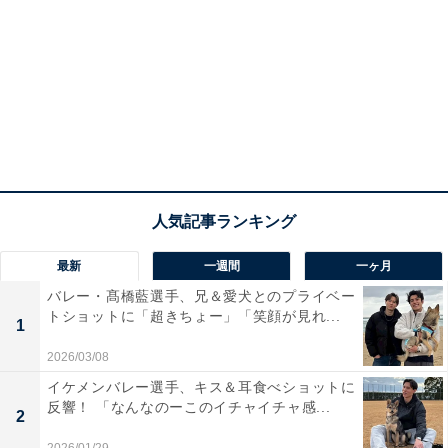
最新
一週間
一ヶ月
バレー・髙橋藍選手、兄＆愛犬とのプライベー
トショットに「超きちょー」「笑顔が見れ...
1
2026/03/08
イケメンバレー選手、キス＆耳食べショットに
反響！ 「なんなのーこのイチャイチャ感...
2