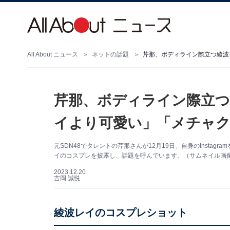
All About ニュース
ネットの話題
芹那、ボディライン際立つ綾波
芹那、ボディライン際立つ
イより可愛い」「メチャ
元SDN48でタレントの芹那さんが12月19日、自身のInsta
イのコスプレを披露し、話題を呼んでいます。（サムネイル画像出典
2023.12.20
吉岡 誠悦
綾波レイのコスプレショット