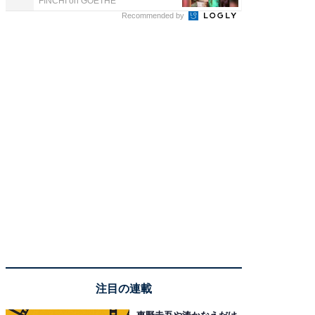
FINCHI on GOETHE
FINCHI o
Recommended by
注目の連載