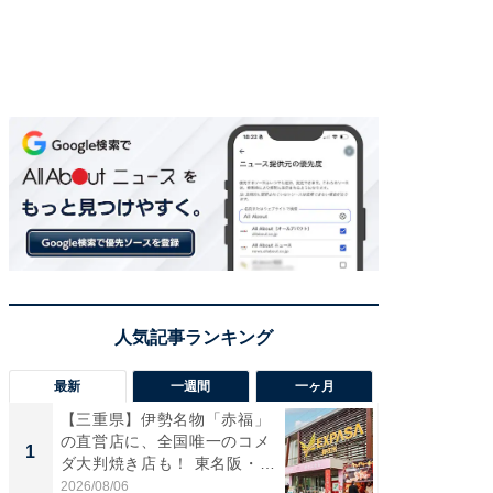
最新
一週間
一ヶ月
【三重県】伊勢名物「赤福」
【兵庫
の直営店に、全国唯一のコメ
ーメン
1
1
ダ大判焼き店も！ 東名阪・
再現した
伊...
道...
2026/08/06
2026/08/0