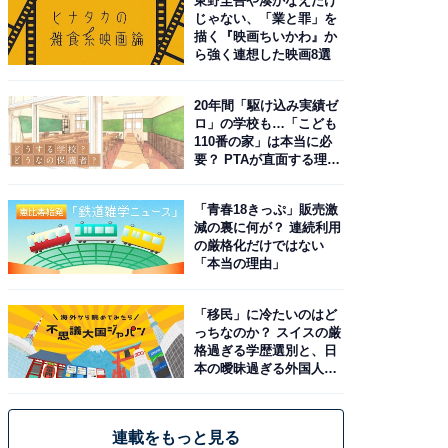
東野圭吾や湊かなえだけ
じゃない、「業と罪」を
描く『映画ちいかわ』か
ら強く連想した映画8選
20年間「駆け込み実績ゼ
ロ」の学校も…「こども
110番の家」は本当に必
要？ PTAが直面する理想
と現実
「青春18きっぷ」販売激
減の裏に何が？ 連続利用
の厳格化だけではない
「本当の理由」
「移民」に冷たいのはど
っちなのか？ スイスの厳
格過ぎる学歴選別と、日
本の曖昧過ぎる外国人政
策
連載をもっと見る