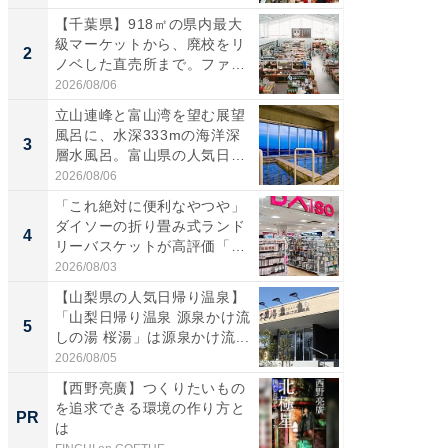
【千葉県】918㎡の県内最大
【三重
級マーケットから、廃校をリ
「鈴鹿天
2
2
ノベした直売所まで。ファ
は100
ー...
2026/08/06
2026/08/0
立山連峰と富山湾を望む展望
ステラ
風呂に、水深333mの海洋深
詰め放題
3
3
層水風呂。富山県の人気日
00円で「
帰...
2026/08/06
2026/08/0
「これ絶対に便利なやつや」
「ミニオ
ダイソーの折り畳み式ランド
ッグ！ 
4
4
リーバスケットが高評価「使
ど、夏限
わ...
2026/08/03
2026/08/0
【山梨県の人気日帰り温泉】
【埼玉
「山梨日帰り温泉 源泉かけ流
「行田天
5
5
しの湯 桜湯」は源泉かけ流...
は和の
が...
2026/08/05
2026/08/0
【西野亮廣】つくりたいもの
GOETH
を追求できる環境の作り方と
を組み
PR
PR
は