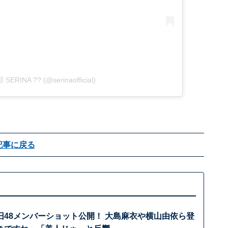
 SERINA ?? (@serinaofficial)
記事に戻る
旧48メンバーショット公開！ 大島麻衣や横山由依ら登