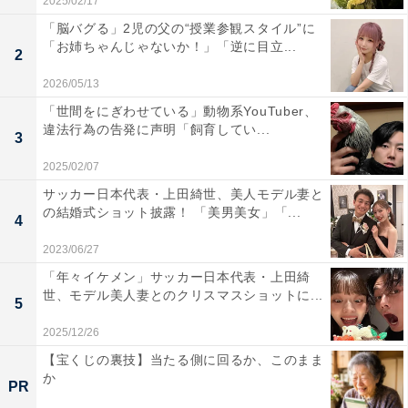
2025/02/17
「脳バグる」2児の父の“授業参観スタイル”に
「お姉ちゃんじゃないか！」「逆に目立...
2
2026/05/13
「世間をにぎわせている」動物系YouTuber、
違法行為の告発に声明「飼育してい...
3
2025/02/07
サッカー日本代表・上田綺世、美人モデル妻と
の結婚式ショット披露！ 「美男美女」「...
4
2023/06/27
「年々イケメン」サッカー日本代表・上田綺
世、モデル美人妻とのクリスマスショットに...
5
2025/12/26
【宝くじの裏技】当たる側に回るか、このまま
か
PR