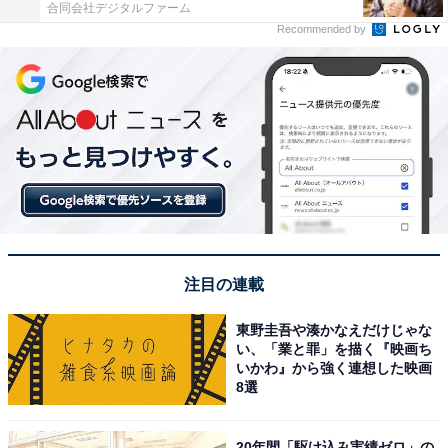
合同会社デジタルファーム
Recommended by
注目の連載
東野圭吾や湊かなえだけじゃな
い、「業と罪」を描く『映画ち
いかわ』から強く連想した映画
8選
20年間「駆け込み実績ゼロ」の