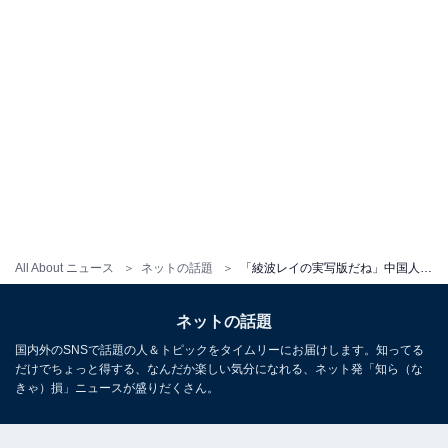
All About ニュース
ネットの話題
「綾波レイの実写版だね」中国人コスプレイヤーのシェンインイン、綾波レイのコスプレ披露に「Real Ayanami」
ネットの話題
国内外のSNSで話題の人＆トピックをタイムリーにお届けします。知ってる
だけでちょっと得する、なんだか楽しい気分になれる、ネット発「知ら（な
きゃ）損」ニュースが盛りだくさん。