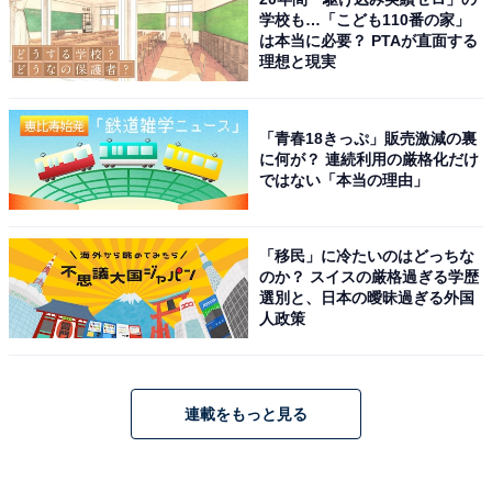
学校も…「こども110番の家」
は本当に必要？ PTAが直面する
理想と現実
「青春18きっぷ」販売激減の裏
に何が？ 連続利用の厳格化だけ
ではない「本当の理由」
「移民」に冷たいのはどっちな
のか？ スイスの厳格過ぎる学歴
選別と、日本の曖昧過ぎる外国
人政策
連載をもっと見る