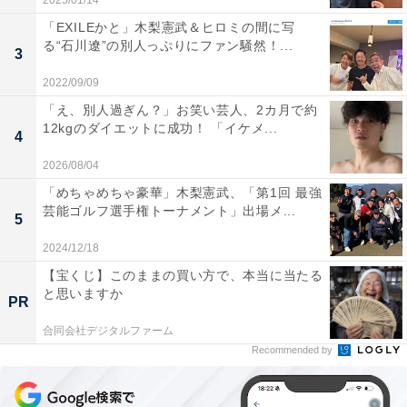
2025/01/14
「EXILEかと」木梨憲武＆ヒロミの間に写
る“石川遼”の別人っぷりにファン騒然！...
3
2022/09/09
「え、別人過ぎん？」お笑い芸人、2カ月で約
12kgのダイエットに成功！ 「イケメ...
4
2026/08/04
「めちゃめちゃ豪華」木梨憲武、「第1回 最強
芸能ゴルフ選手権トーナメント」出場メ...
5
2024/12/18
【宝くじ】このままの買い方で、本当に当たる
と思いますか
PR
合同会社デジタルファーム
Recommended by