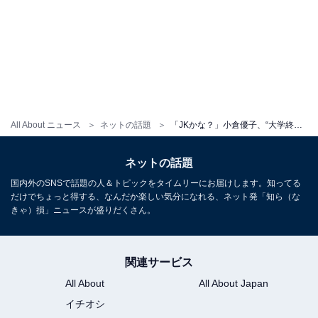
All About ニュース
ネットの話題
「JKかな？」小倉優子、“大学終わり”の収録オフショットに反響！ 「年取ってます？」「可愛いすぎ」
ネットの話題
国内外のSNSで話題の人＆トピックをタイムリーにお届けします。知ってる
だけでちょっと得する、なんだか楽しい気分になれる、ネット発「知ら（な
きゃ）損」ニュースが盛りだくさん。
関連サービス
All About
All About Japan
イチオシ