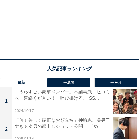
最新
一週間
一ヶ月
「うわすごい豪華メンバー」木梨憲武、ヒロミ
へ「連絡ください！」呼び掛ける。ISS...
1
2024/10/17
「何て美しく端正なお顔立ち」神崎恵、美男子
すぎる次男の顔出しショット公開！ 「め...
2