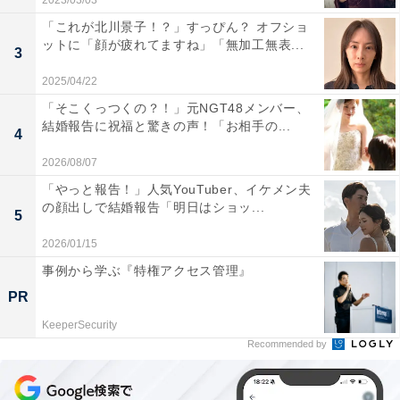
2023/03/03
「これが北川景子！？」すっぴん？ オフショ
ットに「顔が疲れてますね」「無加工無表...
3
2025/04/22
「そこくっつくの？！」元NGT48メンバー、
結婚報告に祝福と驚きの声！「お相手の...
4
2026/08/07
「やっと報告！」人気YouTuber、イケメン夫
の顔出しで結婚報告「明日はショッ...
5
2026/01/15
事例から学ぶ『特権アクセス管理』
PR
KeeperSecurity
Recommended by