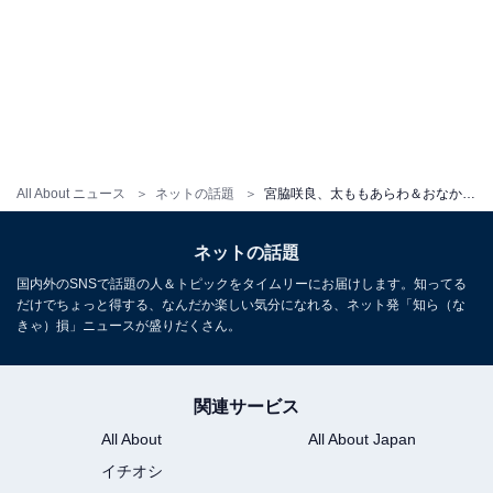
All About ニュース
ネットの話題
宮脇咲良、太ももあらわ＆おなかちらりなセクシー衣装！ 「めっちゃスタイルいい」「色気がたまらん」
ネットの話題
国内外のSNSで話題の人＆トピックをタイムリーにお届けします。知ってる
だけでちょっと得する、なんだか楽しい気分になれる、ネット発「知ら（な
きゃ）損」ニュースが盛りだくさん。
関連サービス
All About
All About Japan
イチオシ