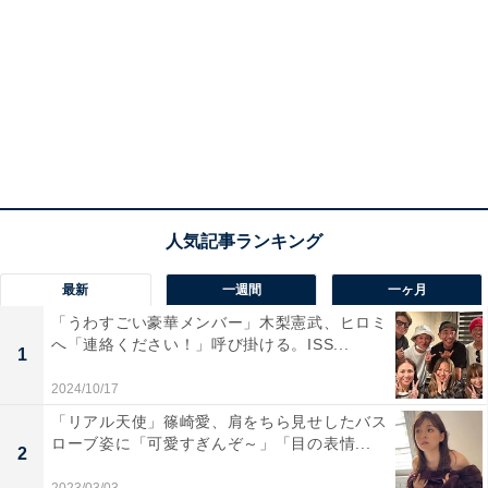
最新
一週間
一ヶ月
「うわすごい豪華メンバー」木梨憲武、ヒロミ
へ「連絡ください！」呼び掛ける。ISS...
1
2024/10/17
「リアル天使」篠崎愛、肩をちら見せしたバス
ローブ姿に「可愛すぎんぞ～」「目の表情...
2