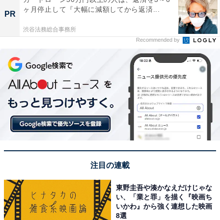
ヶ月停止して『大幅に減額してから返済...
PR
渋谷法務総合事務所
Recommended by
注目の連載
東野圭吾や湊かなえだけじゃな
い、「業と罪」を描く『映画ち
いかわ』から強く連想した映画
8選