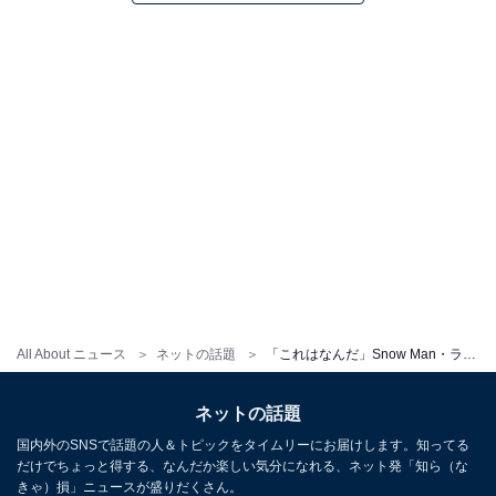
All About ニュース
ネットの話題
「これはなんだ」Snow Man・ラウール、斬新すぎる衝撃のモデルショットに反響！ 「もはや現代アート」
ネットの話題
国内外のSNSで話題の人＆トピックをタイムリーにお届けします。知ってる
だけでちょっと得する、なんだか楽しい気分になれる、ネット発「知ら（な
きゃ）損」ニュースが盛りだくさん。