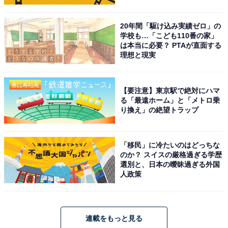
20年間「駆け込み実績ゼロ」の
学校も…「こども110番の家」
は本当に必要？ PTAが直面する
理想と現実
【要注意】東京駅で絶対にハマ
る「最遠ホーム」と「メトロ乗
り換え」の絶望トラップ
「移民」に冷たいのはどっちな
のか？ スイスの厳格過ぎる学歴
選別と、日本の曖昧過ぎる外国
人政策
連載をもっと見る