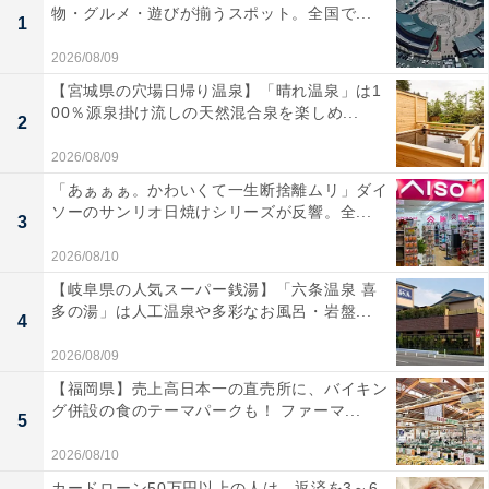
物・グルメ・遊びが揃うスポット。全国で...
1
2026/08/09
【宮城県の穴場日帰り温泉】「晴れ温泉」は1
00％源泉掛け流しの天然混合泉を楽しめ...
2
2026/08/09
「あぁぁぁ。かわいくて一生断捨離ムリ」ダイ
ソーのサンリオ日焼けシリーズが反響。全...
3
2026/08/10
【岐阜県の人気スーパー銭湯】「六条温泉 喜
多の湯」は人工温泉や多彩なお風呂・岩盤...
4
2026/08/09
【福岡県】売上高日本一の直売所に、バイキン
グ併設の食のテーマパークも！ ファーマ...
5
2026/08/10
カードローン50万円以上の人は、返済を3～6