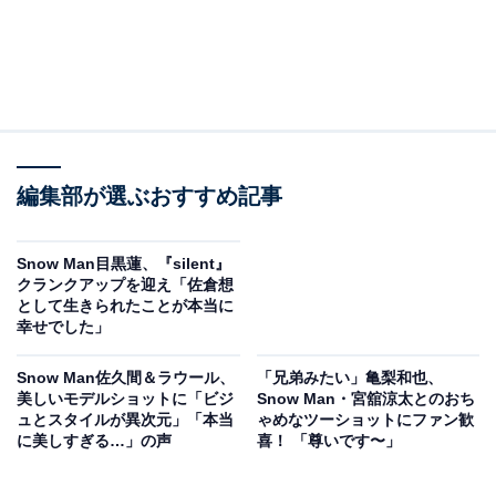
編集部が選ぶおすすめ記事
Snow Man目黒蓮、『silent』
クランクアップを迎え「佐倉想
として生きられたことが本当に
幸せでした」
Snow Man佐久間＆ラウール、
「兄弟みたい」亀梨和也、
美しいモデルショットに「ビジ
Snow Man・宮舘涼太とのおち
ュとスタイルが異次元」「本当
ゃめなツーショットにファン歓
に美しすぎる…」の声
喜！ 「尊いです〜」