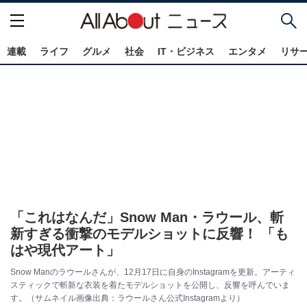
連載
ライフ
グルメ
社会
IT・ビジネス
エンタメ
リサ
「これはなんだ」Snow Man・ラウール、斬
新すぎる衝撃のモデルショットに反響！ 「も
はや現代アート」
Snow Manのラウールさんが、12月17日に自身のInstagramを更新。アーティ
スティックで斬新な衣装を着たモデルショットを公開し、反響を呼んでいま
す。（サムネイル画像出典：ラウールさん公式Instagramより）