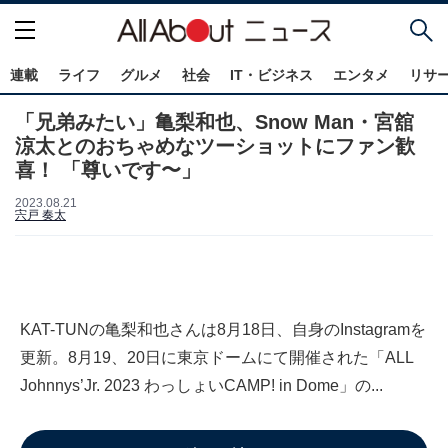
連載
ライフ
グルメ
社会
IT・ビジネス
エンタメ
リサ
「兄弟みたい」亀梨和也、Snow Man・宮舘
涼太とのおちゃめなツーショットにファン歓
喜！ 「尊いです〜」
2023.08.21
宍戸 奏太
KAT-TUNの亀梨和也さんは8月18日、自身のInstagramを
更新。8月19、20日に東京ドームにて開催された「ALL
Johnnys’Jr. 2023 わっしょいCAMP! in Dome」の...