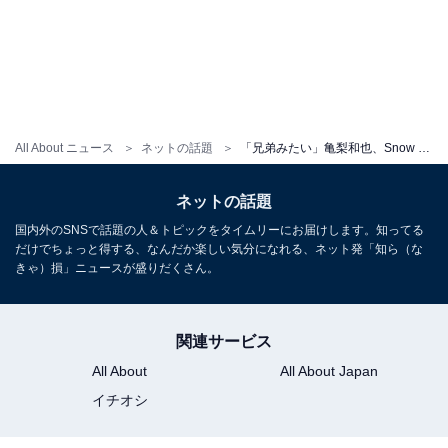
All About ニュース
ネットの話題
「兄弟みたい」亀梨和也、Snow Man・宮舘涼太とのおちゃめなツーショットにファン歓喜！ 「尊いです〜」
ネットの話題
国内外のSNSで話題の人＆トピックをタイムリーにお届けします。知ってる
だけでちょっと得する、なんだか楽しい気分になれる、ネット発「知ら（な
きゃ）損」ニュースが盛りだくさん。
関連サービス
All About
All About Japan
イチオシ