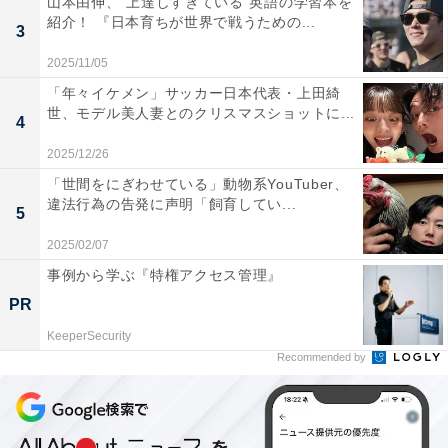
山本由伸、“上達しすぎている”英語の学習本を
紹介！ 『日本育ちが世界で戦うための...
3
2025/11/05
「年々イケメン」サッカー日本代表・上田綺
世、モデル美人妻とのクリスマスショットに...
4
2025/12/26
「世間をにぎわせている」動物系YouTuber、
違法行為の告発に声明「飼育してい...
5
2025/02/07
事例から学ぶ『特権アクセス管理』
PR
KeeperSecurity
Recommended by