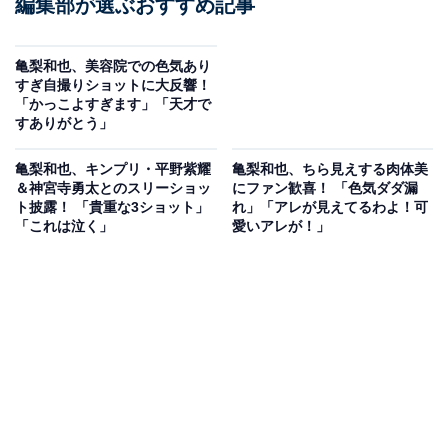
編集部が選ぶおすすめ記事
亀梨和也、美容院での色気あり
すぎ自撮りショットに大反響！
「かっこよすぎます」「天才で
すありがとう」
亀梨和也、キンプリ・平野紫耀
亀梨和也、ちら見えする肉体美
＆神宮寺勇太とのスリーショッ
にファン歓喜！ 「色気ダダ漏
ト披露！ 「貴重な3ショット」
れ」「アレが見えてるわよ！可
「これは泣く」
愛いアレが！」