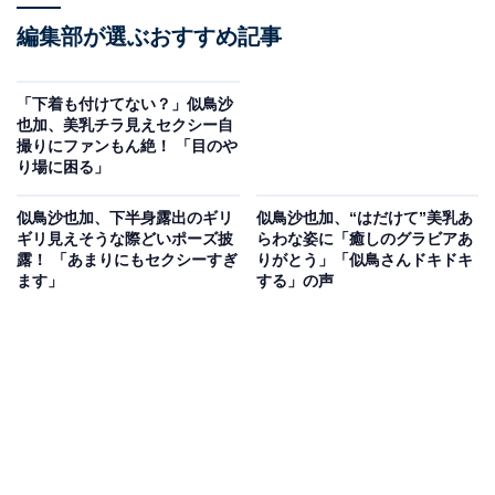
編集部が選ぶおすすめ記事
「下着も付けてない？」似鳥沙
也加、美乳チラ見えセクシー自
撮りにファンもん絶！ 「目のや
り場に困る」
似鳥沙也加、下半身露出のギリ
似鳥沙也加、“はだけて”美乳あ
ギリ見えそうな際どいポーズ披
らわな姿に「癒しのグラビアあ
露！ 「あまりにもセクシーすぎ
りがとう」「似鳥さんドキドキ
ます」
する」の声