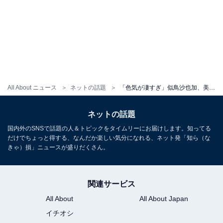
All About ニュース
ネットの話題
「色気が凄すぎ」似鳥沙也加、美乳あらわなノーブラ姿を披露！ 「限界突破」「セクシーさが際立ってる」
ネットの話題
国内外のSNSで話題の人＆トピックをタイムリーにお届けします。知ってる
だけでちょっと得する、なんだか楽しい気分になれる、ネット発「知ら（な
きゃ）損」ニュースが盛りだくさん。
関連サービス
All About
All About Japan
イチオシ