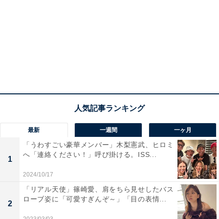
最新
一週間
一ヶ月
「うわすごい豪華メンバー」木梨憲武、ヒロミ
へ「連絡ください！」呼び掛ける。ISS...
1
2024/10/17
「リアル天使」篠崎愛、肩をちら見せしたバス
ローブ姿に「可愛すぎんぞ～」「目の表情...
2