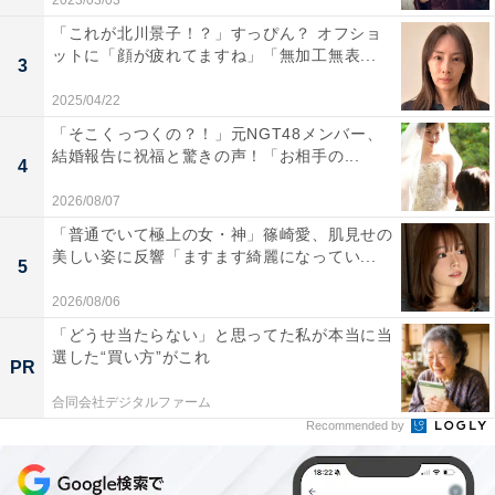
2023/03/03
「これが北川景子！？」すっぴん？ オフショ
ットに「顔が疲れてますね」「無加工無表...
3
2025/04/22
「そこくっつくの？！」元NGT48メンバー、
結婚報告に祝福と驚きの声！「お相手の...
4
2026/08/07
「普通でいて極上の女・神」篠崎愛、肌見せの
美しい姿に反響「ますます綺麗になってい...
5
2026/08/06
「どうせ当たらない」と思ってた私が本当に当
選した“買い方”がこれ
PR
合同会社デジタルファーム
Recommended by