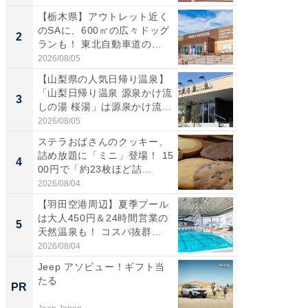
【栃木県】アウトレット近く
【三重
のSAに、600㎡の広々ドッグ
「鈴鹿天
2
2
ランも！ 東北自動車道の...
は100
2026/08/05
2026/08/0
【山梨県の人気日帰り温泉】
「ミニオ
「山梨日帰り温泉 源泉かけ流
ッグ！ 
3
3
しの湯 桜湯」は源泉かけ流...
ど、夏限
2026/08/05
2026/08/0
ステラおばさんのクッキー、
ステラ
詰め放題に「ミニ」登場！ 15
詰め放題
4
4
00円で「約23枚ほど詰...
00円で「
2026/08/04
2026/08/0
【羽田空港周辺】夏季プール
【埼玉
は大人450円＆24時間営業の
「行田天
5
5
天然温泉も！ コスパ抜群...
は和の
が...
2026/08/04
2026/08/0
Jeep アソビュー！ギフト当
FINCH
たる
クセッ
PR
PR