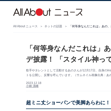
All About ニュース
ネットの話題
「何等身なんだこれは」あの、
「何等身なんだこれは」あ
デ披露！ 「スタイル神っ
歌手やタレントとして活動するあのさんが12月17日、自身のIn
トを公開し、反響を呼んでいます。（サムネイル画像出典：あのさん
2023.12.18
小林 清峰
超ミニ丈ショーパンで美脚あらわに！