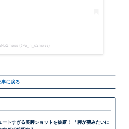
y aNo2mass (@a_n_o2mass)
記事に戻る
ュートすぎる美脚ショットを披露！ 「脚が腕みたいに