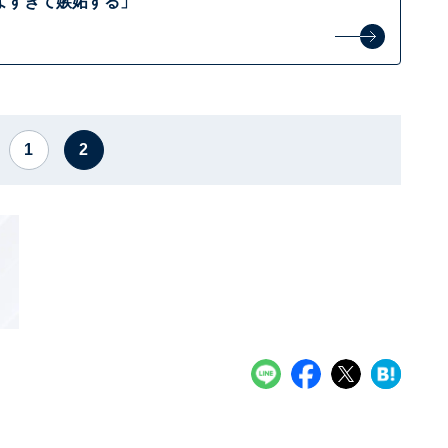
よすぎて嫉妬する」
1
2