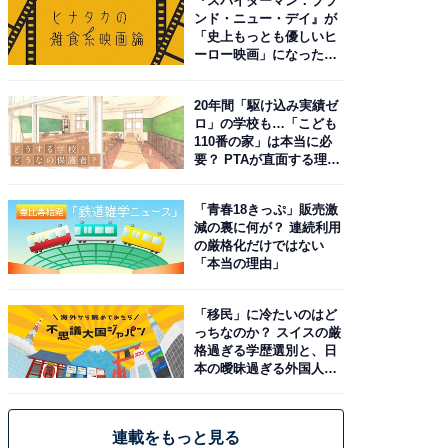
『スパイダーマン：ブラ
ンド・ニュー・デイ』が
「史上もっとも優しいヒ
ーロー映画」になった理
由。予習したい作品は？
20年間「駆け込み実績ゼ
ロ」の学校も…「こども
110番の家」は本当に必
要？ PTAが直面する理想
と現実
「青春18きっぷ」販売激
減の裏に何が？ 連続利用
の厳格化だけではない
「本当の理由」
「移民」に冷たいのはど
っちなのか？ スイスの厳
格過ぎる学歴選別と、日
本の曖昧過ぎる外国人政
策
連載をもっと見る