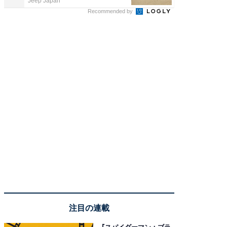
Jeep Japan
FINCHI o
Recommended by
注目の連載