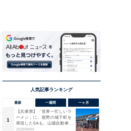
最新
一週間
一ヶ月
【兵庫県】「世界一忙しいラ
「気に
ーメン」に、龍野の城下町を
る〜」3
1
1
再現したSAも。山陽自動車
バー」
道...
好...
2026/08/04
2026/07/3