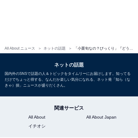
All About ニュース
ネットの話題
「小栗旬なの？びっくり」『どうする家康』サプライズ出演の衝撃的な姿に反響！ 「凄い特殊メイクすぎて」
ネットの話題
国内外のSNSで話題の人＆トピックをタイムリーにお届けします。知ってる
だけでちょっと得する、なんだか楽しい気分になれる、ネット発「知ら（な
きゃ）損」ニュースが盛りだくさん。
関連サービス
All About
All About Japan
イチオシ