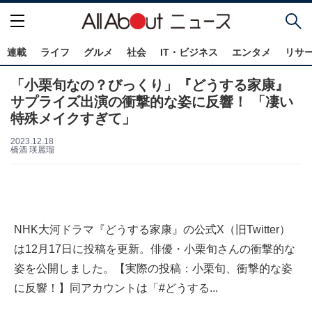
連載
ライフ
グルメ
社会
IT・ビジネス
エンタメ
リサ
「小栗旬なの？びっくり」『どうする家康』
サプライズ出演の衝撃的な姿に反響！ 「凄い
特殊メイクすぎて」
2023.12.18
橋酒 瑛麗瑠
NHK大河ドラマ『どうする家康』の公式X（旧Twitter）
は12月17日に投稿を更新。俳優・小栗旬さんの衝撃的な
姿を公開しました。【実際の投稿：小栗旬、衝撃的な姿
に反響！】同アカウントは「#どうする...