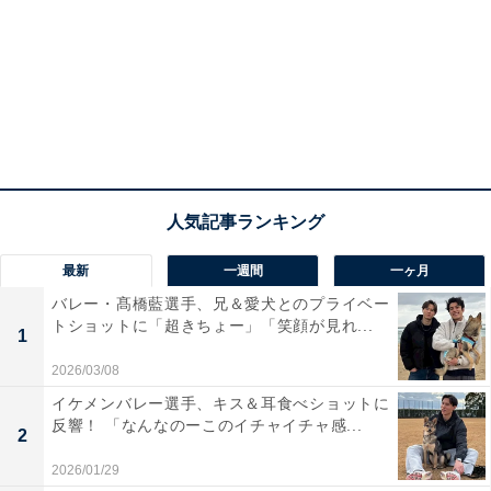
最新
一週間
一ヶ月
バレー・髙橋藍選手、兄＆愛犬とのプライベー
トショットに「超きちょー」「笑顔が見れ...
1
2026/03/08
イケメンバレー選手、キス＆耳食べショットに
反響！ 「なんなのーこのイチャイチャ感...
2
2026/01/29