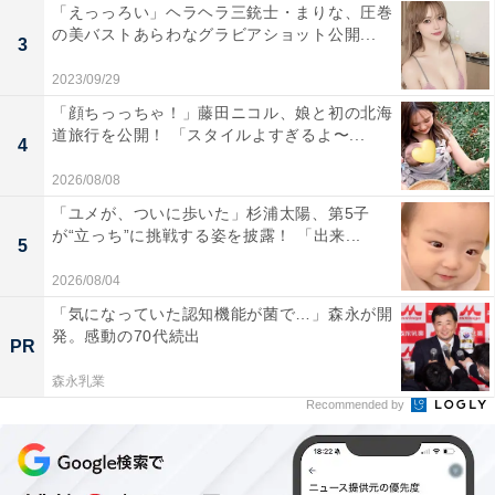
「えっっろい」ヘラヘラ三銃士・まりな、圧巻
の美バストあらわなグラビアショット公開...
3
2023/09/29
「顔ちっっちゃ！」藤田ニコル、娘と初の北海
道旅行を公開！ 「スタイルよすぎるよ〜...
4
2026/08/08
「ユメが、ついに歩いた」杉浦太陽、第5子
が“立っち”に挑戦する姿を披露！ 「出来...
5
2026/08/04
「気になっていた認知機能が菌で…」森永が開
発。感動の70代続出
PR
森永乳業
Recommended by