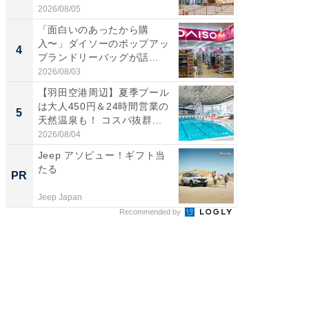
2026/08/05
2026/08/0
「面白いのあったから購
ステラ
入〜」ダイソーのポップアッ
詰め放題
4
4
プランドリーバッグが話
00円で「
題。“さま...
2026/08/03
2026/08/0
【羽田空港周辺】夏季プール
【埼玉
は大人450円＆24時間営業の
「行田天
5
5
天然温泉も！ コスパ抜群...
は和の
が...
2026/08/04
2026/08/0
Jeep アソビュー！ギフト当
すべて
たる
るその
PR
PR
Jeep Japan
COCO VIL
Recommended by