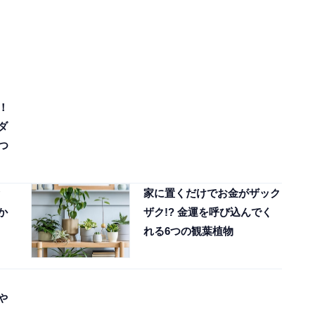
！
ダ
つ
家に置くだけでお金がザック
か
ザク!? 金運を呼び込んでく
れる6つの観葉植物
や