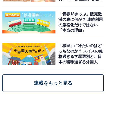
と現実
「青春18きっぷ」販売激
減の裏に何が？ 連続利用
の厳格化だけではない
「本当の理由」
「移民」に冷たいのはど
っちなのか？ スイスの厳
格過ぎる学歴選別と、日
本の曖昧過ぎる外国人政
策
連載をもっと見る