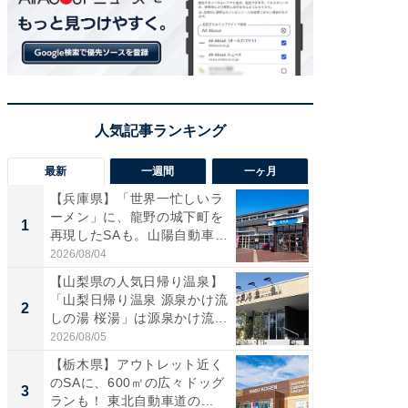
最新
一週間
一ヶ月
【兵庫県】「世界一忙しいラ
「気に
ーメン」に、龍野の城下町を
る〜」3
1
1
再現したSAも。山陽自動車
バー」
道...
好...
2026/08/04
2026/07/3
【山梨県の人気日帰り温泉】
【三重
「山梨日帰り温泉 源泉かけ流
「鈴鹿天
2
2
しの湯 桜湯」は源泉かけ流...
は100
2026/08/05
2026/08/0
【栃木県】アウトレット近く
「ミニオ
のSAに、600㎡の広々ドッグ
ッグ！ 
3
3
ランも！ 東北自動車道の...
ど、夏限