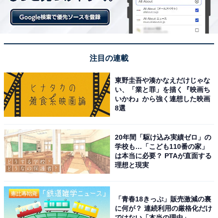
注目の連載
東野圭吾や湊かなえだけじゃな
い、「業と罪」を描く『映画ち
いかわ』から強く連想した映画
8選
20年間「駆け込み実績ゼロ」の
学校も…「こども110番の家」
は本当に必要？ PTAが直面する
理想と現実
「青春18きっぷ」販売激減の裏
に何が？ 連続利用の厳格化だけ
ではない「本当の理由」