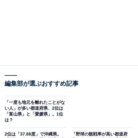
率48％で「青森県」と「鳥取県」でした。
全国平均の31.2％を大きく上回っています。
編集部が選ぶおすすめ記事
「一度も地元を離れたことがな
い人」が多い都道府県、2位は
「富山県」と「愛媛県」。1位
は？
2位は「37.88度」で沖縄県。
「野球の観戦率が高い都道府
「秋田県」と「長野県」も地元回帰型の人が多い