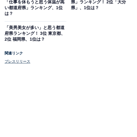
「仕事を休もうと思う体温が高
県」ランキング！ 2位「大分
傾向
い都道府県」ランキング、1位
県」、1位は？
は？
また、3位は46％で「秋田県」、4位は45％で「長野県」
「美男美女が多い」と思う都道
でした。
府県ランキング！ 3位 東京都、
2位 福岡県、1位は？
青森県、秋田県は「地元愛の熱さ」調査で低い結果が出
関連リンク
ていますが、一度出た地元に戻る人も多いという結果と
プレスリリース
なっています。
次ページ
10位までのランキング結果を見る