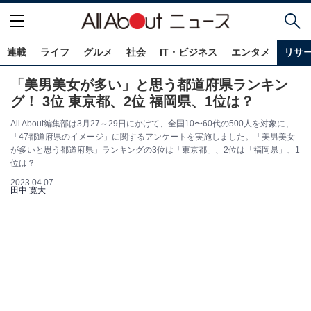
連載
ライフ
グルメ
社会
IT・ビジネス
エンタメ
リサ
「美男美女が多い」と思う都道府県ランキン
グ！ 3位 東京都、2位 福岡県、1位は？
All About編集部は3月27～29日にかけて、全国10〜60代の500人を対象に、
「47都道府県のイメージ」に関するアンケートを実施しました。「美男美女
が多いと思う都道府県」ランキングの3位は「東京都」、2位は「福岡県」、1
位は？
2023.04.07
田中 寛大