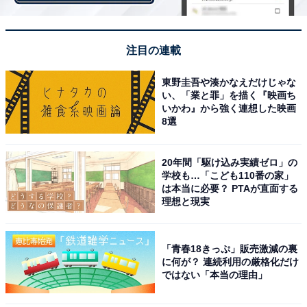
回答者からは「秋田美人という言葉のイメージかもしれ
注目の連載
ませんが、色白できれいな人が多いイメージがあります
（群馬県／30代女性）」「色の白い人が多そう。秋田美
東野圭吾や湊かなえだけじゃな
人ともいうから（大分県／50代女性）」などのコメント
い、「業と罪」を描く『映画ち
いかわ』から強く連想した映画
が集まりました。
8選
20年間「駆け込み実績ゼロ」の
※回答者コメントは原文ママです
学校も…「こども110番の家」
は本当に必要？ PTAが直面する
理想と現実
＞次ページ：13位までのランキング結果
「青春18きっぷ」販売激減の裏
に何が？ 連続利用の厳格化だけ
ではない「本当の理由」
【おすすめ記事】
・