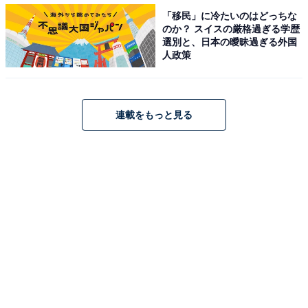
「移民」に冷たいのはどっちな
「方言が反則級にかわいい／かっこいい！」と思う都道
のか？ スイスの厳格過ぎる学歴
府県ランキング 3位 大阪府、2位 京都府、1位は？
選別と、日本の曖昧過ぎる外国
人政策
・
「旅行が1番楽しかった都道府県」ランキング！ 3位 京
都府、2位 沖縄県、1位は？
・
連載をもっと見る
47都道府県「グルメを堪能するならここ！」ランキン
グ！ 3位 大阪府、2位 福岡県、1位は？
・
「移住したいと思う都道府県」ランキング！ 3位 東京
都、2位 北海道、1位は？