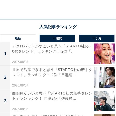
第2位：福岡県（132票）
最新
一週間
一ヶ月
第2位は「福岡県」でした。山本美月さん、橋本環奈さ
アクロバットがすごいと思う「STARTO社の3
ん、妻夫木聡さん、瀬戸康史さんなどが福岡県出身とし
0代タレント」ランキング！ 2位「...
1
て知られています。
2026/08/08
世界で活躍できると思う「STARTO社の若手タ
回答者からは「博多美人、九州男児というイメージがあ
レント」ランキング！ 2位「目黒蓮...
2
ってとても文化がある感じがします（千葉県／60代男
性）」「美男美女といえば福岡のイメージだから。芸能
2026/08/07
人なども福岡出身者に美男美女が多い印象がある（滋賀
面倒見がいいと思う「STARTO社の若手タレン
ト」ランキング！ 同率2位「佐藤勝...
県／30代女性）」などのコメントが寄せられました。
3
2026/08/08