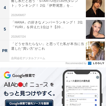
癒し系だと思う「STARTO社の30代タレン
ト」ランキング！ 2位「伊野尾慧」を...
4
2026/08/07
「HANA」の好きなメンバーランキング！ 2位
「YURI」を抑えた1位は？【20...
5
2026/07/24
「どうせ当たらない」と思ってた私が本当に当
選した“買い方”がこれ
PR
合同会社デジタルファーム
Recommended by
第1位：秋田県（137票）
第1位は「秋田県」でした。秋田県出身の有名人には、
佐々木希さん、生駒里奈さん、柳葉敏郎さんなどがいま
す。