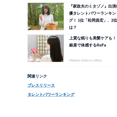
『家政夫のミタゾノ』出演
優タレントパワーランキン
グ！ 1位「松岡昌宏」、2
は？
上質な眠りも美髪ケアも！
銀座で体感するReFa
PR(ReFa GINZA on CREA)
関連リンク
プレスリリース
タレントパワーランキング