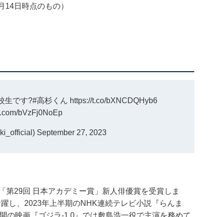
月14日時点のもの）
校生です?
#高杉くん
https://t.co/bXNCDQHyb6
ter.com/bVzFj0NoEp
official)
September 27, 2023
「第29回 日本アカデミー賞」新人俳優賞を受賞しま
躍し、2023年上半期のNHK連続テレビ小説『らんま
公開の映画『ゴジラ-1.0』では敷島浩一役で主演を務めて