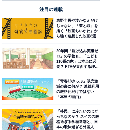
注目の連載
東野圭吾や湊かなえだけ
じゃない、「業と罪」を
描く『映画ちいかわ』か
ら強く連想した映画8選
20年間「駆け込み実績ゼ
ロ」の学校も…「こども
110番の家」は本当に必
要？ PTAが直面する理想
と現実
「青春18きっぷ」販売激
減の裏に何が？ 連続利用
の厳格化だけではない
「本当の理由」
「移民」に冷たいのはど
っちなのか？ スイスの厳
格過ぎる学歴選別と、日
本の曖昧過ぎる外国人政