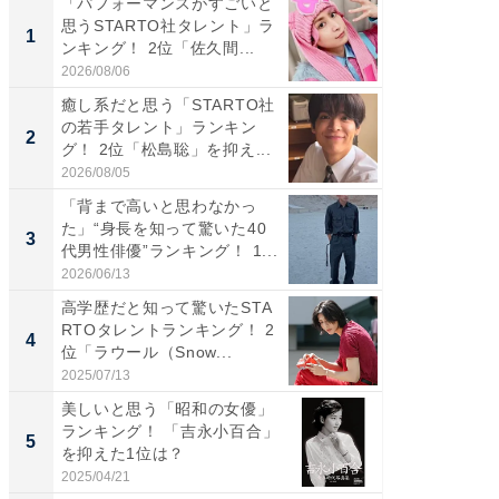
「パフォーマンスがすごいと
「癒し系
思うSTARTO社タレント」ラ
タレント
1
1
ンキング！ 2位「佐久間...
「井ノ原
2026/08/06
2026/08/0
癒し系だと思う「STARTO社
癒し系だ
の若手タレント」ランキン
の若手
2
2
グ！ 2位「松島聡」を抑え...
グ！ 2
2026/08/05
2026/08/0
「背まで高いと思わなかっ
ギャップ
た」“身長を知って驚いた40
RTO社
3
3
代男性俳優”ランキング！ 1...
キング！
2026/06/13
2026/08/0
高学歴だと知って驚いたSTA
「世界で
RTOタレントランキング！ 2
ARTO
4
4
位「ラウール（Snow...
グ！ 2
2025/07/13
2026/08/0
美しいと思う「昭和の女優」
身長を知
ランキング！ 「吉永小百合」
性俳優」
5
5
を抑えた1位は？
「鈴木
倒...
2025/04/21
2026/08/0