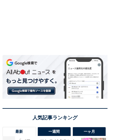
最新
一週間
一ヶ月