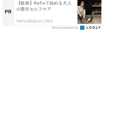
【銀座】ReFaで始める大人
【見城徹
の贅沢セルフケア
も変わ
PR
PR
ReFa GINZA on CREA
FINCHI o
Recommended by