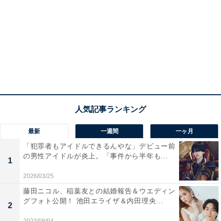
最新
一週間
一ヶ月
「犯罪者もアイドルできるんやな」デビュー前
の男性アイドルが炎上。「事件から半年も...
1
2026/03/25
藤田ニコル、稲葉友との結婚報告＆ウエディン
グフォト公開！ 池田エライザ＆内田理央...
2