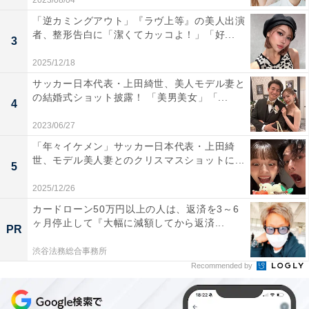
2023/08/04
「逆カミングアウト」『ラヴ上等』の美人出演
者、整形告白に「潔くてカッコよ！」「好...
3
2025/12/18
サッカー日本代表・上田綺世、美人モデル妻と
の結婚式ショット披露！ 「美男美女」「...
4
2023/06/27
「年々イケメン」サッカー日本代表・上田綺
世、モデル美人妻とのクリスマスショットに...
5
2025/12/26
カードローン50万円以上の人は、返済を3～6
ヶ月停止して『大幅に減額してから返済...
PR
渋谷法務総合事務所
Recommended by