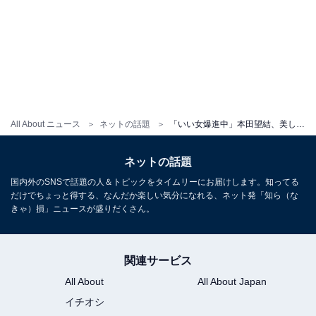
All About ニュース
ネットの話題
「いい女爆進中」本田望結、美しい着物姿を披露！ 「美しい女性になったなぁ」「キレイね。大人って感じ」
ネットの話題
国内外のSNSで話題の人＆トピックをタイムリーにお届けします。知ってる
だけでちょっと得する、なんだか楽しい気分になれる、ネット発「知ら（な
きゃ）損」ニュースが盛りだくさん。
関連サービス
All About
All About Japan
イチオシ