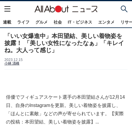
連載
ライフ
グルメ
社会
IT・ビジネス
エンタメ
リサ
「いい女爆進中」本田望結、美しい着物姿を
披露！ 「美しい女性になったなぁ」「キレイ
ね。大人って感じ」
2023.12.15
小林 清峰
俳優でフィギュアスケート選手の本田望結さんが12月14
日、自身のInstagramを更新。美しい着物姿を披露し、
「ほんとに素敵」などの声が寄せられています。【実際
の投稿：本田望結、美しい着物姿を披露】...