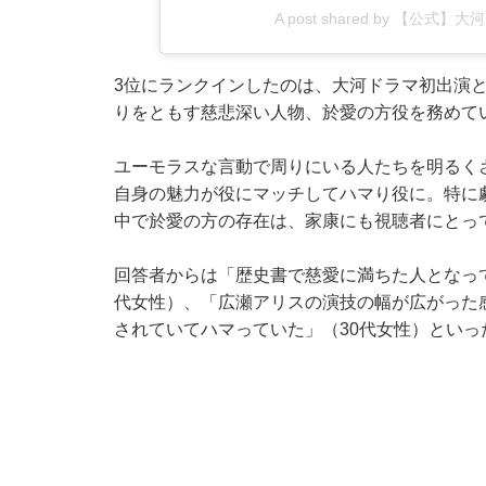
A post shared by 【公式
3位にランクインしたのは、大河ドラマ初出演
りをともす慈悲深い人物、於愛の方役を務めて
ユーモラスな言動で周りにいる人たちを明るく
自身の魅力が役にマッチしてハマり役に。特に
中で於愛の方の存在は、家康にも視聴者にとっ
回答者からは「歴史書で慈愛に満ちた人となっ
代女性）、「広瀬アリスの演技の幅が広がった
されていてハマっていた」（30代女性）とい