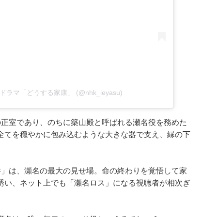
】大河ドラマ「どうする家康」 (@nhk_ieyasu)
の正室であり、のちに築山殿と呼ばれる瀬名役を務めた
全てを穏やかに包み込むような大きな器で支え、縁の下
。
件」は、瀬名の最大の見せ場。命の終わりを覚悟して家
誘い、ネット上でも「瀬名ロス」になる視聴者が相次ぎ