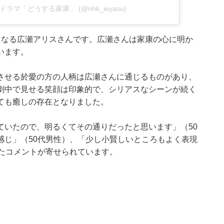
】大河ドラマ「どうする家康」 (@nhk_ieyasu)
となる広瀬アリスさんです。広瀬さんは家康の心に明か
います。
させる於愛の方の人柄は広瀬さんに通じるものがあり、
劇中で見せる笑顔は印象的で、シリアスなシーンが続く
ても癒しの存在となりました。
ていたので、明るくてその通りだったと思います」（50
感じ」（50代男性）、「少し小賢しいところもよく表現
ったコメントが寄せられています。