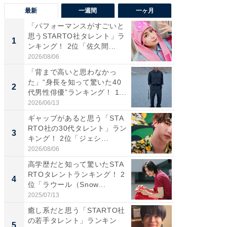
最新
一週間
一ヶ月
「パフォーマンスがすごいと
「癒し系
思うSTARTO社タレント」ラ
タレント
1
1
ンキング！ 2位「佐久間...
「井ノ原
2026/08/06
2026/08/0
「背まで高いと思わなかっ
癒し系だ
た」“身長を知って驚いた40
の若手
2
2
代男性俳優”ランキング！ 1...
グ！ 2
2026/06/13
2026/08/0
ギャップがあると思う「STA
ギャップ
RTO社の30代タレント」ラン
RTO社
3
3
キング！ 2位「ジェシ...
キング！
2026/08/06
2026/08/0
高学歴だと知って驚いたSTA
「世界で
RTOタレントランキング！ 2
ARTO
4
4
位「ラウール（Snow...
グ！ 2
2025/07/13
2026/08/0
癒し系だと思う「STARTO社
身長を知
の若手タレント」ランキン
性俳優」
5
5