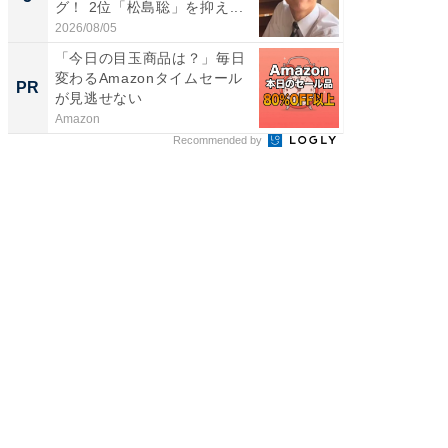
グ！ 2位「松島聡」を抑え...
「鈴木
倒...
2026/08/05
2026/08/0
「今日の目玉商品は？」毎日
「今日
変わるAmazonタイムセール
変わるA
PR
PR
が見逃せない
が見逃
Amazon
Amazon
Recommended by