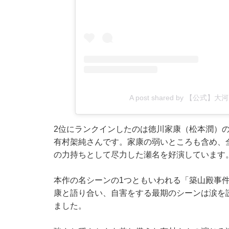
A post shared by 【公式
2位にランクインしたのは徳川家康（松本潤）
有村架純さんです。家康の弱いところも含め、
の力持ちとして尽力した瀬名を好演しています
本作の名シーンの1つともいわれる「築山殿事
康と語り合い、自害をする最期のシーンは涙を
ました。