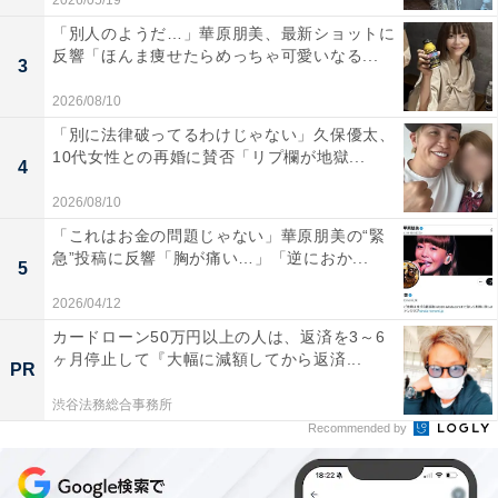
2026/05/19
「別人のようだ…」華原朋美、最新ショットに
反響「ほんま痩せたらめっちゃ可愛いなる...
3
2026/08/10
「別に法律破ってるわけじゃない」久保優太、
10代女性との再婚に賛否「リプ欄が地獄...
4
2026/08/10
「これはお金の問題じゃない」華原朋美の“緊
急”投稿に反響「胸が痛い…」「逆におか...
5
2026/04/12
カードローン50万円以上の人は、返済を3～6
ヶ月停止して『大幅に減額してから返済...
PR
渋谷法務総合事務所
Recommended by