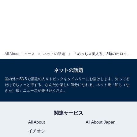
All About ニュース
ネットの話題
「めっちゃ美人系」3時のヒロイン・ゆめっち、盛れている姿に反響！ 「宇多田ヒカルさんのジャケ写みたい」
ネットの話題
国内外のSNSで話題の人＆トピックをタイムリーにお届けします。知ってる
だけでちょっと得する、なんだか楽しい気分になれる、ネット発「知ら（な
きゃ）損」ニュースが盛りだくさん。
関連サービス
All About
All About Japan
イチオシ