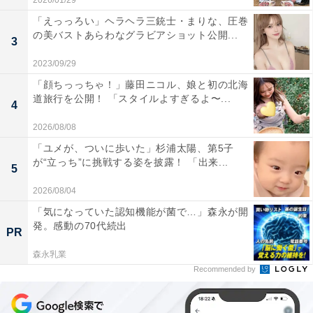
2026/01/29
「えっっろい」ヘラヘラ三銃士・まりな、圧巻
の美バストあらわなグラビアショット公開...
3
2023/09/29
「顔ちっっちゃ！」藤田ニコル、娘と初の北海
道旅行を公開！ 「スタイルよすぎるよ〜...
4
2026/08/08
「ユメが、ついに歩いた」杉浦太陽、第5子
が“立っち”に挑戦する姿を披露！ 「出来...
5
2026/08/04
「気になっていた認知機能が菌で…」森永が開
発。感動の70代続出
PR
森永乳業
Recommended by