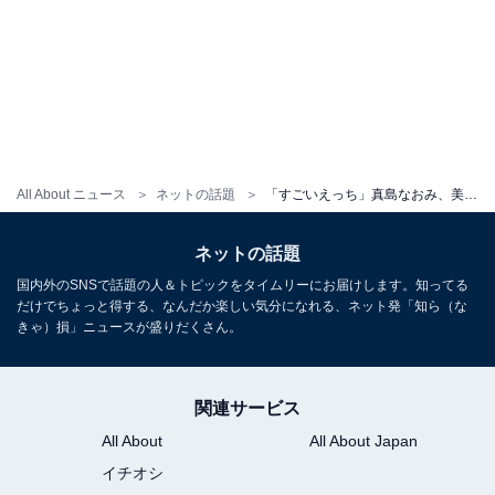
All About ニュース
ネットの話題
「すごいえっち」真島なおみ、美乳でパツパツのチャイナ風コスプレショット！ 「セクシーでかわいい」
ネットの話題
国内外のSNSで話題の人＆トピックをタイムリーにお届けします。知ってる
だけでちょっと得する、なんだか楽しい気分になれる、ネット発「知ら（な
きゃ）損」ニュースが盛りだくさん。
関連サービス
All About
All About Japan
イチオシ