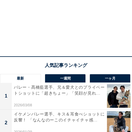
最新
一週間
一ヶ月
バレー・髙橋藍選手、兄＆愛犬とのプライベー
トショットに「超きちょー」「笑顔が見れ...
1
2026/03/08
イケメンバレー選手、キス＆耳食べショットに
反響！ 「なんなのーこのイチャイチャ感...
2