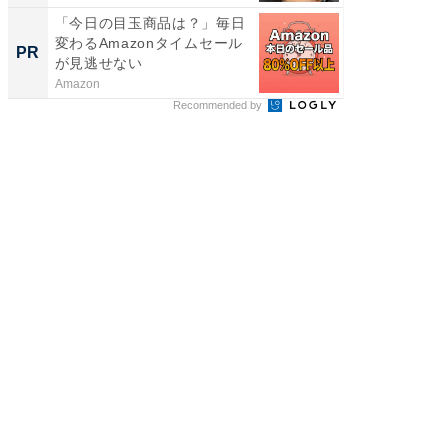
「今日の目玉商品は？」毎日
【DM発
変わるAmazonタイムセール
を抑え
PR
PR
が見逃せない
ール便
Amazon
チクタク
Recommended by