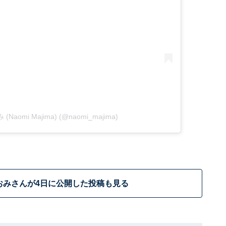
 (Naomi Majima) (@naomi_majima)
おみさんが4日に公開した投稿も見る