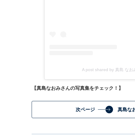
A post shared by 真島 なおみ
【真島なおみさんの写真集をチェック！】
次ページ
真島な