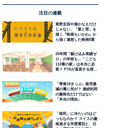
注目の連載
東野圭吾や湊かなえだけ
じゃない、「業と罪」を
描く『映画ちいかわ』か
ら強く連想した映画8選
20年間「駆け込み実績ゼ
ロ」の学校も…「こども
110番の家」は本当に必
要？ PTAが直面する理想
と現実
「青春18きっぷ」販売激
減の裏に何が？ 連続利用
の厳格化だけではない
「本当の理由」
「移民」に冷たいのはど
っちなのか？ スイスの厳
格過ぎる学歴選別と、日