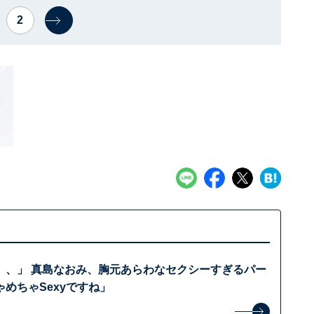
2
、、」 真島なおみ、胸元あらわなセクシーすぎるパー
めちゃSexyですね」