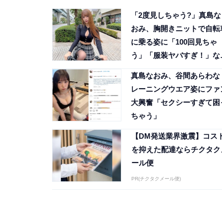
「2度見しちゃう?」真島な
おみ、胸開きニットで自転
に乗る姿に「100回見ちゃ
う」「服装ヤバすぎ！」な
ファン歓喜
真島なおみ、谷間あらわな
レーニングウエア姿にファ
大興奮「セクシーすぎて困
ちゃう」
【DM発送業界激震】コス
を抑えた配達ならチクタク
ール便
PR(チクタクメール便)