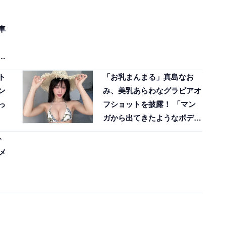
車
ど
ト
「お乳まんまる」真島なお
ン
み、美乳あらわなグラビアオ
っ
フショットを披露！ 「マン
ガから出てきたようなボディ
ライン」
ト
メ