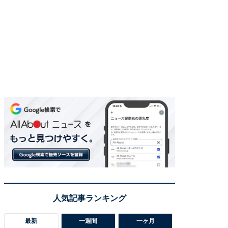
最新
一週間
一ヶ月