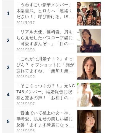
「うわすごい豪華メンバー」
「さす
木梨憲武、ヒロミへ「連絡く
は」高
1
1
ださい！」呼び掛ける。IS
災地を
S...
「カ...
2024/10/17
2026/08/0
「リアル天使」篠崎愛、肩を
「女の
ちら見せしたバスローブ姿に
介、バ
2
2
「可愛すぎんぞ～」「目の表
らのプレ
情...
愛...
2023/03/03
2026/08/0
「これが北川景子！？」すっ
「脚が
ぴん？ オフショットに「顔が
横川尚
3
3
疲れてますね」「無加工無
ムキな姿
表...
刃...
2025/04/22
2026/08/0
「そこくっつくの？！」元NG
「え、
T48メンバー、結婚報告に祝
芸人、2
4
4
福と驚きの声！「お相手の...
エットに
2026/08/07
2026/08/0
「普通でいて極上の女・神」
「脳がバ
篠崎愛、肌見せの美しい姿に
装姿が話
5
5
反響「ますます綺麗になって
のお父さ
い...
2026/08/06
2026/08/0