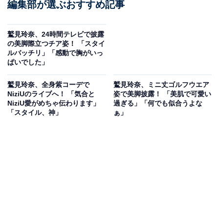
編集部が選ぶおすすめ記事
鷲見玲奈、24時間テレビで披露
の美脚際立つチア姿！ 「スタイ
ルバッチリ」「感動で胸がいっ
ぱいでした」
鷲見玲奈、全身紫コーデで
鷲見玲奈、ミニ丈ゴルフウエア
NiziUのライブへ！ 「気合と
姿で美脚披露！ 「美肌で可愛い
NiziU愛がめちゃ伝わります」
過ぎる」「何でも似合うよな
「スタイル、神」
ぁ」