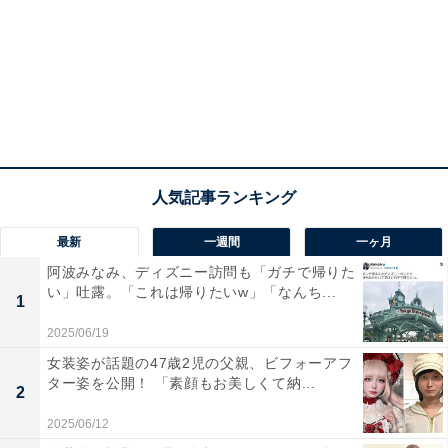
最新
一週間
一ヶ月
阿波みなみ、ディズニー訪問も「ガチで帰りた
い」吐露。「これは帰りたいw」「なんち...
1
2025/06/19
女装姿が話題の47歳2児の父親、ビフォーアフ
ター姿を公開！ 「素顔もお美しくて納...
2
2025/06/12