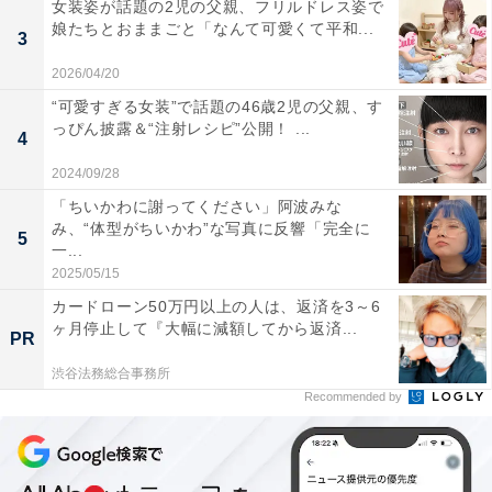
女装姿が話題の2児の父親、フリルドレス姿で
娘たちとおままごと「なんて可愛くて平和...
3
2026/04/20
“可愛すぎる女装”で話題の46歳2児の父親、す
っぴん披露＆“注射レシピ”公開！ ...
4
2024/09/28
「ちいかわに謝ってください」阿波みな
み、“体型がちいかわ”な写真に反響「完全に
5
一...
2025/05/15
カードローン50万円以上の人は、返済を3～6
ヶ月停止して『大幅に減額してから返済...
PR
渋谷法務総合事務所
Recommended by