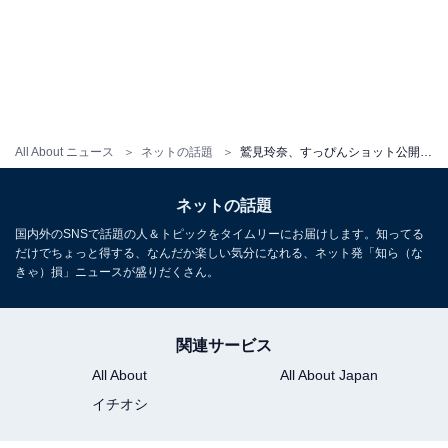
All About ニュース
ネットの話題
鷲見玲奈、すっぴんショット公開に「美肌すぎます」「柔らかな透明感」と絶賛の声！
ネットの話題
国内外のSNSで話題の人＆トピックをタイムリーにお届けします。知ってる
だけでちょっと得する、なんだか楽しい気分になれる、ネット発「知ら（な
きゃ）損」ニュースが盛りだくさん。
関連サービス
All About
All About Japan
イチオシ