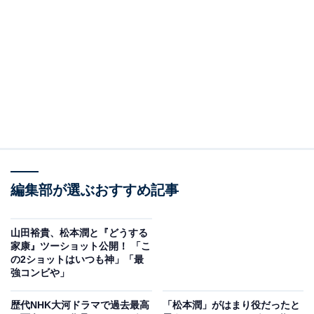
編集部が選ぶおすすめ記事
山田裕貴、松本潤と『どうする
久能山東照宮。「世界に類をみない平和をつくった家康公はすごいと思いま
家康』ツーショット公開！ 「こ
すね」とは案内してくれた方の弁
の2ショットはいつも神」「最
強コンビや」
まずは国宝「久能山東照宮」へ。徳川家康公本人の遺言
でこの地に埋葬され、祭られています。
歴代NHK大河ドラマで過去最高
「松本潤」がはまり役だったと