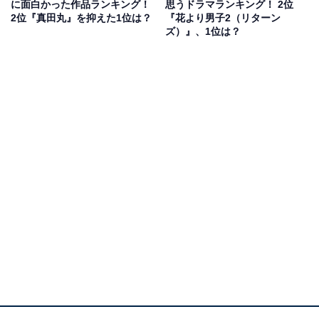
に面白かった作品ランキング！
思うドラマランキング！ 2位
2位『真田丸』を抑えた1位は？
『花より男子2（リターン
大河ドラマの放映で参拝者はおよそ1.5倍に増え、松本潤
ズ）』、1位は？
さん効果もあるのか、以前より若い人も多くなったそ
う。総漆塗りの社殿は豪華絢爛（けんらん）。漆こそ塗
り替えているものの、建物自体は当時のままです。