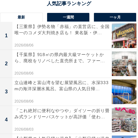
模型メーカーから奉納されたプラモデルがズラリ
最新
一週間
一ヶ月
【三重県】伊勢名物「赤福」の直営店に、全国
ここでぜひ見てほしいのが境内に並んだプラモデル。実
唯一のコメダ大判焼き店も！ 東名阪・伊...
1
は静岡市はプラモデルの製造品出荷額のシェア8割以上
2026/08/06
で「模型の世界首都」との呼び名も。有名なTAMIYAも
【千葉県】918㎡の県内最大級マーケットか
静岡市の会社です。
ら、廃校をリノベした直売所まで。ファー...
2
古くは江戸時代に駿府城や久能山東照宮をつくるため
2026/08/06
に、全国から腕のいい職人が多く集まったのが発端。時
立山連峰と富山湾を望む展望風呂に、水深333
mの海洋深層水風呂。富山県の人気日帰...
代とともに木材からプラスチックへ素材を変え、現在は
3
プラモデルにその情熱が受け継がれています。
2026/08/06
「これ絶対に便利なやつや」ダイソーの折り畳
み式ランドリーバスケットが高評価「使わ...
4
2026/08/03