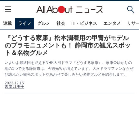
連載
ライフ
グルメ
社会
IT・ビジネス
エンタメ
リサ
『どうする家康』松本潤着用の甲冑がモデル
のプラモニュメントも！ 静岡市の観光スポッ
ト＆名物グルメ
いよいよ最終回を迎えるNHK大河ドラマ『どうする家康』。家康公ゆかりの
地の1つである静岡市は、今観光客が増えています。大河ドラマファンならぜ
ひ訪れたい観光スポットやあわせて楽しみたい名物グルメを紹介します。
2023.12.15
古屋 江美子