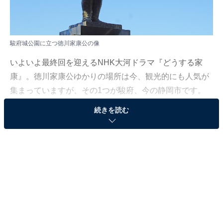
駿府城公園に立つ徳川家康公の像
いよいよ最終回を迎えるNHK大河ドラマ『どうする家
康』。徳川家康公ゆかりの場所は今、観光的にも人気が
集まっていますが、その1つが駿府、今の静岡市です。
続きを読む
駿府は、家康公が今川家の人質だった幼少期、壮年期、
晩年を過ごした特別な地。先ごろ、静岡市のプレスツア
ーに参加し、家康公ゆかりの人気スポットを巡ってきま
した。
『どうする家康』効果で観光客が約1.5倍！ 「久能
山東照宮」