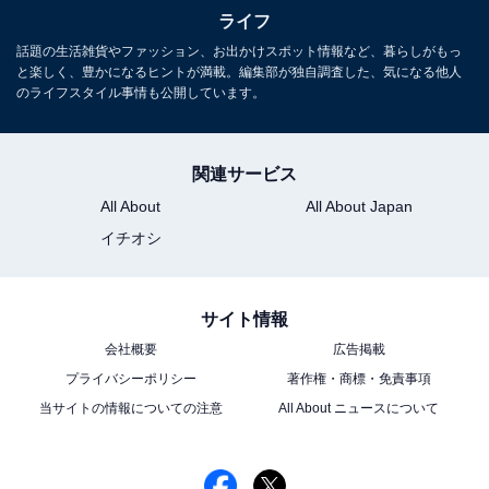
ライフ
こちらもおすすめ
話題の生活雑貨やファッション、お出かけスポット情報など、暮らしがもっ
NHK大河ドラマの歴代「徳川家康」、ハマり役
と楽しく、豊かになるヒントが満載。編集部が独自調査した、気になる他人
だった俳優ランキング！ 2位「津川雅彦」、1位
のライフスタイル事情も公開しています。
は？
関連サービス
All About
All About Japan
イチオシ
1
2
3
4
サイト情報
会社概要
広告掲載
プライバシーポリシー
著作権・商標・免責事項
当サイトの情報についての注意
All About ニュースについて