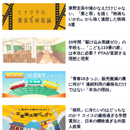
東野圭吾や湊かなえだけじゃな
い、「業と罪」を描く『映画ち
いかわ』から強く連想した映画
8選
20年間「駆け込み実績ゼロ」の
学校も…「こども110番の家」
は本当に必要？ PTAが直面する
理想と現実
駿府城公園内の城代橋付近に設置されている家康公甲冑プラモニュメント
プラモデルの街を実感するのが、市内のあちこちにプラ
モデルをモチーフにしたユニークなモニュメント「プラ
「青春18きっぷ」販売激減の裏
に何が？ 連続利用の厳格化だけ
モニュメント」があること。市内に6基あったのです
ではない「本当の理由」
が、2023年4月に7基目の新作が登場。なんと『どうする
家康』で松本潤さんが着用した黄金の甲冑「金陀美具足
「移民」に冷たいのはどっちな
（きんだみぐそく）」をモチーフにしたものです。プラ
のか？ スイスの厳格過ぎる学歴
モデルファンも大河ドラマファンも、思わず写真を撮り
選別と、日本の曖昧過ぎる外国
人政策
たくなるはず！