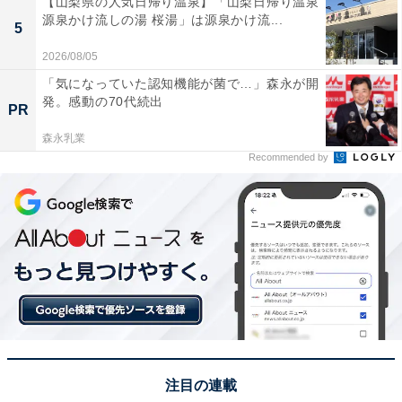
【山梨県の人気日帰り温泉】「山梨日帰り温泉
源泉かけ流しの湯 桜湯」は源泉かけ流...
5
2026/08/05
「気になっていた認知機能が菌で…」森永が開
発。感動の70代続出
PR
森永乳業
Recommended by
松本潤さん着用衣装がモデルの「プラモニュメン
ト」
注目の連載