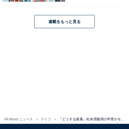
駿府城は江戸城よりも大きかっ
次ページ
連載をもっと見る
た!?
All About ニュース
ライフ
『どうする家康』松本潤着用の甲冑がモデルのプラモニュメントも！ 静岡市の観光スポット＆名物グルメ