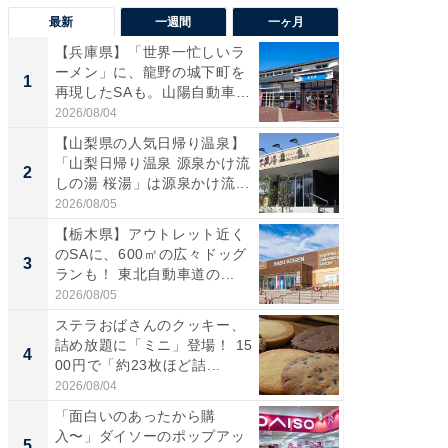
最新
一週間
一ヶ月
【兵庫県】「世界一忙しいラ
「気に
ーメン」に、龍野の城下町を
る〜」3
1
1
再現したSAも。山陽自動車
バー」
道...
好...
2026/08/04
2026/07/3
【山梨県の人気日帰り温泉】
【三重
「山梨日帰り温泉 源泉かけ流
「鈴鹿天
2
2
しの湯 桜湯」は源泉かけ流...
は100
2026/08/05
2026/08/0
【栃木県】アウトレット近く
「ミニオ
のSAに、600㎡の広々ドッグ
ッグ！ 
3
3
ランも！ 東北自動車道の...
ど、夏限
2026/08/05
2026/08/0
ステラおばさんのクッキー、
ステラ
詰め放題に「ミニ」登場！ 15
詰め放題
4
4
00円で「約23枚ほど詰...
00円で「
2026/08/04
2026/08/0
「面白いのあったから購
【埼玉
入〜」ダイソーのポップアッ
「行田天
5
5