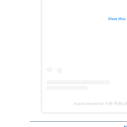
View this
A post shared by 今村 怜央(LE