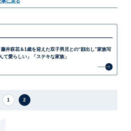
記事に戻る
妻・藤井萩花＆1歳を迎えた双子男児との“顔出し”家族写
なんて愛らしい」「ステキな家族」
1
2