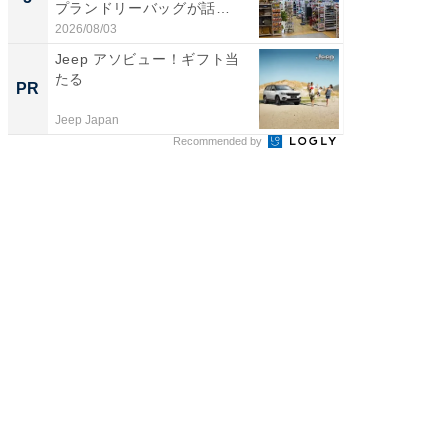
プランドリーバッグが話
は和の
題。“さま...
が...
2026/08/03
2026/08/0
Jeep アソビュー！ギフト当
特別な名
たる
で選ぶR
PR
PR
Jeep Japan
ReFa GIN
Recommended by