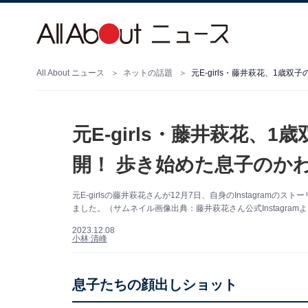
All About ニュース
ネットの話題
元E-girls・藤井萩花、1
元E-girls・藤井萩花、
開！ 歩き始めた息子のか
元E-girlsの藤井萩花さんが12月7日、自身のInstagra
ました。（サムネイル画像出典：藤井萩花さん公式Instagram
2023.12.08
小林 清峰
息子たちの顔出しショット