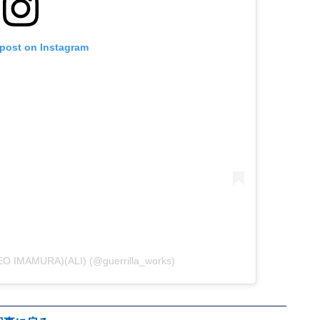
 post on Instagram
O IMAMURA)(ALI) (@guerrilla_works)