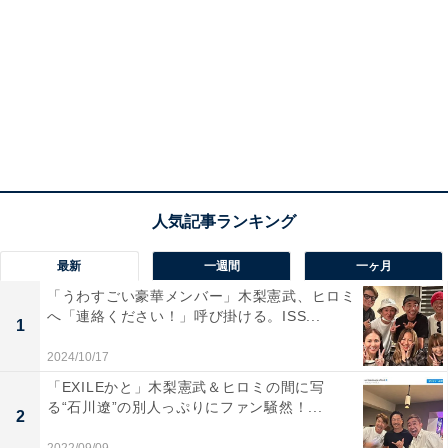
最新
一週間
一ヶ月
「うわすごい豪華メンバー」木梨憲武、ヒロミ
へ「連絡ください！」呼び掛ける。ISS...
1
2024/10/17
「EXILEかと」木梨憲武＆ヒロミの間に写
る“石川遼”の別人っぷりにファン騒然！...
2