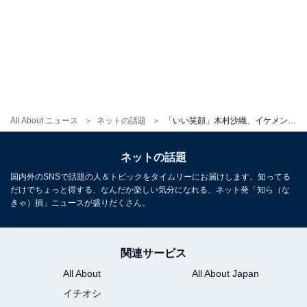
All About ニュース
ネットの話題
「いい笑顔」木村沙織、イケメン夫とほっこり日常ショット披露！ 「ラブラブ夫婦いいね〜羨ましいわ」
ネットの話題
国内外のSNSで話題の人＆トピックをタイムリーにお届けします。知ってる
だけでちょっと得する、なんだか楽しい気分になれる、ネット発「知ら（な
きゃ）損」ニュースが盛りだくさん。
関連サービス
All About
All About Japan
イチオシ