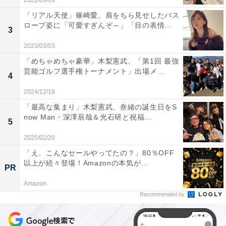
2022/09/09
「リアル天使」篠崎愛、肩をちら見せしたバス
ローブ姿に「可愛すぎんぞ～」「目の表情...
3
2023/03/03
「めちゃめちゃ豪華」木梨憲武、「第1回 最強
芸能ゴルフ選手権トーナメント」出場メ...
4
2024/12/18
「最高な集まり」木梨憲武、奈緒の誕生日をS
now Man・深澤辰哉＆光石研と祝福...
5
2025/02/20
「え、こんなセールやってたの？」80％OFF
以上が続々登場！Amazonの本気が...
PR
Amazon
Recommended by