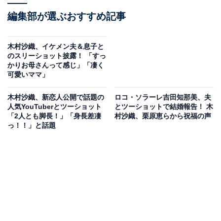
編集部が選ぶおすすめ記事
木村沙織、イケメン夫＆息子と
のスリーショット披露！ 「すっ
かりお母さんって感じ」「凄く
可愛いママ」
木村沙織、新恋人公開で話題の
ロコ・ソラーレ吉田知那美、夫
人気YouTuberとツーショット
とツーショットで結婚報告！ 木
「2人とも脚長！」「身長差凄
村沙織、栗原恵らから祝福の声
っ！！」と話題