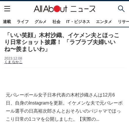
連載
ライフ
グルメ
社会
IT・ビジネス
エンタメ
リサ
「いい笑顔」木村沙織、イケメン夫とほっこ
り日常ショット披露！ 「ラブラブ夫婦いい
ね〜羨ましいわ」
2023.12.08
くま なかこ
元バレーボール女子日本代表の木村沙織さんは12月6
日、自身のInstagramを更新。イケメンな夫で元バレーボ
ール選手の日高裕次郎さんとおそろいのパジャマでほっ
こり日常の1コマを公開しました。【実際の...