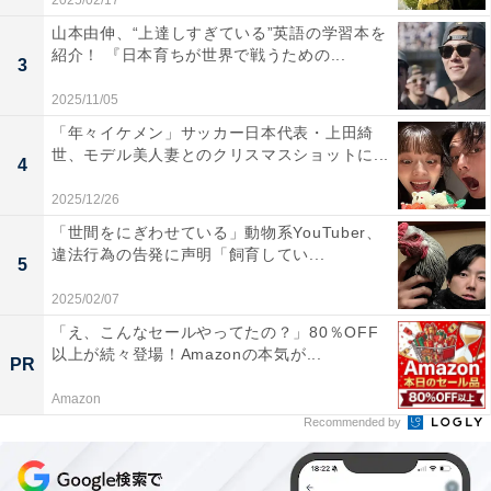
2025/02/17
山本由伸、“上達しすぎている”英語の学習本を
紹介！ 『日本育ちが世界で戦うための...
3
2025/11/05
「年々イケメン」サッカー日本代表・上田綺
世、モデル美人妻とのクリスマスショットに...
4
2025/12/26
「世間をにぎわせている」動物系YouTuber、
違法行為の告発に声明「飼育してい...
5
2025/02/07
「え、こんなセールやってたの？」80％OFF
以上が続々登場！Amazonの本気が...
PR
Amazon
Recommended by