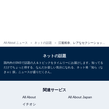
All About ニュース
ネットの話題
江籠裕奈、レアなセクシーショット披露！ 谷間あらわな姿に「さ、最高です」「大人になったね」と反響
ネットの話題
国内外のSNSで話題の人＆トピックをタイムリーにお届けします。知ってる
だけでちょっと得する、なんだか楽しい気分になれる、ネット発「知ら（な
きゃ）損」ニュースが盛りだくさん。
関連サービス
All About
All About Japan
イチオシ