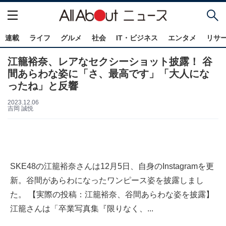
連載
ライフ
グルメ
社会
IT・ビジネス
エンタメ
リサ
江籠裕奈、レアなセクシーショット披露！ 谷
間あらわな姿に「さ、最高です」「大人にな
ったね」と反響
2023.12.06
吉岡 誠悦
SKE48の江籠裕奈さんは12月5日、自身のInstagramを更
新。谷間があらわになったワンピース姿を披露しまし
た。 【実際の投稿：江籠裕奈、谷間あらわな姿を披露】
江籠さんは「卒業写真集『限りなく、...