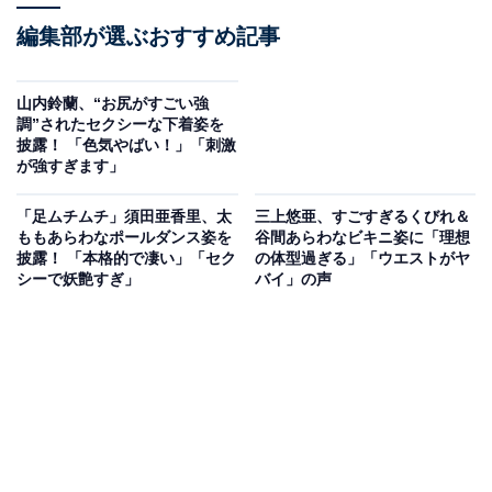
編集部が選ぶおすすめ記事
山内鈴蘭、“お尻がすごい強
調”されたセクシーな下着姿を
披露！ 「色気やばい！」「刺激
が強すぎます」
「足ムチムチ」須田亜香里、太
三上悠亜、すごすぎるくびれ＆
ももあらわなポールダンス姿を
谷間あらわなビキニ姿に「理想
披露！ 「本格的で凄い」「セク
の体型過ぎる」「ウエストがヤ
シーで妖艶すぎ」
バイ」の声