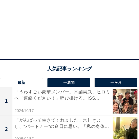
最新
一週間
一ヶ月
「うわすごい豪華メンバー」木梨憲武、ヒロミ
へ「連絡ください！」呼び掛ける。ISS...
1
2024/10/17
「がんばって生きてくれました」氷川きよ
し、“パートナー”の命日に思い。「私の身体...
2