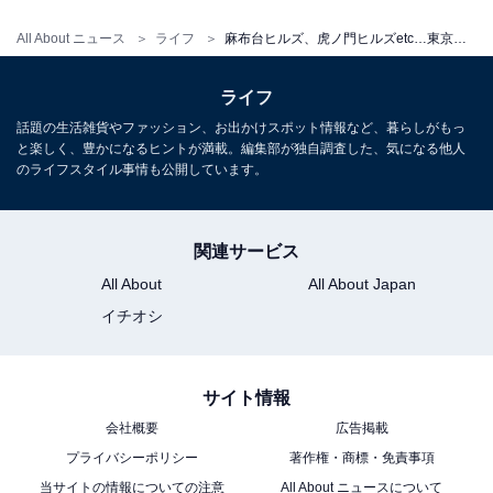
All About ニュース
ライフ
麻布台ヒルズ、虎ノ門ヒルズetc…東京に新オープンした“4大スポット”の「クリスマス2023」にうっとり
ライフ
話題の生活雑貨やファッション、お出かけスポット情報など、暮らしがもっ
と楽しく、豊かになるヒントが満載。編集部が独自調査した、気になる他人
のライフスタイル事情も公開しています。
関連サービス
All About
All About Japan
イチオシ
こちらもおすすめ
横浜最大級イルミネーション「ヨコハマミライ
ト2023」横浜駅からみなとみらいまで約1.5キ
サイト情報
ロ歩いてみた
会社概要
広告掲載
プライバシーポリシー
著作権・商標・免責事項
当サイトの情報についての注意
All About ニュースについて