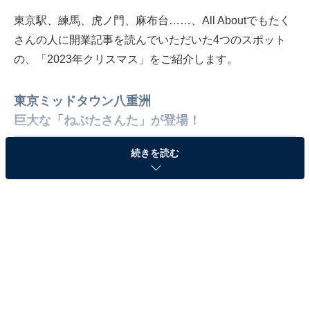
東京駅、練馬、虎ノ門、麻布台……、All Aboutでもたく
さんの人に開業記事を読んでいただいた4つのスポット
の、「2023年クリスマス」をご紹介します。
東京ミッドタウン八重洲
巨大な「ねぶたさんた」が登場！
続きを読む
東京駅直結の「東京ミッドタウン八重洲」では、初のク
リスマスイベント「MIDTOWN YAESU CHRISTMAS
2023」が開催中です。