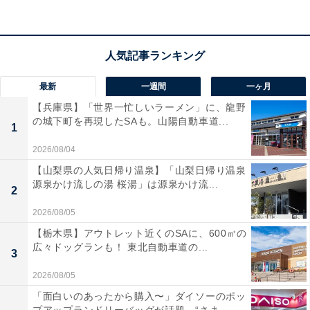
最新
一週間
一ヶ月
【兵庫県】「世界一忙しいラーメン」に、龍野
の城下町を再現したSAも。山陽自動車道...
1
2026/08/04
【山梨県の人気日帰り温泉】「山梨日帰り温泉
源泉かけ流しの湯 桜湯」は源泉かけ流...
2
2026/08/05
ワーナー ブラザース スタジオツアー東京‐メ
【栃木県】アウトレット近くのSAに、600㎡の
イキング・オブ・ハリー・ポッター
広々ドッグランも！ 東北自動車道の...
3
映画のクリスマスシーンをイメージしたメニュー
2026/08/05
「面白いのあったから購入〜」ダイソーのポッ