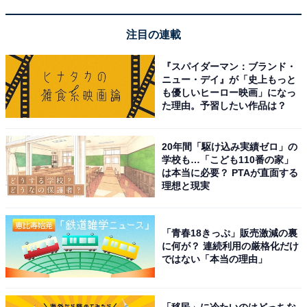
眼鏡の巨大モチーフ、ナギニの像などにもクリスマスの
ライトアップが施されています。
注目の連載
『スパイダーマン：ブランド・
ニュー・デイ』が「史上もっと
も優しいヒーロー映画」になっ
た理由。予習したい作品は？
20年間「駆け込み実績ゼロ」の
学校も…「こども110番の家」
は本当に必要？ PTAが直面する
理想と現実
「青春18きっぷ」販売激減の裏
に何が？ 連続利用の厳格化だけ
ではない「本当の理由」
限定メニュー「ユールボール シーフードフィースト」
また館内3か所の飲食店舗には、この時期限定のフード
「移民」に冷たいのはどっちな