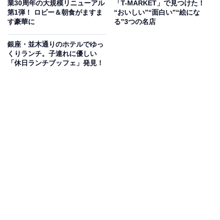
イラストレーターの絵をベースに形にするという、前例
業30周年の大規模リニューアル
「T-MARKET」で見つけた！
第1弾！ ロビー＆朝食がますま
“おいしい”“面白い”“絵にな
のない試みとなりました。
す豪華に
る”3つの名店
ねぶたでは欠かせない黒い墨をあえて使わず、クレヨン
銀座・並木通りのホテルでゆっ
くりランチ。子連れに優しい
のようなやわらかいタッチで線画を描くなど、かわいら
「休日ランチブッフェ」発見！
しい雰囲気のねぶたさんたです。
＜DATA＞
「MIDTOWN YAESU CHRISTMAS 2023」
ねぶたさんた
場所：東京ミッドタウン八重洲 1F ガレリア（屋外広
場）
期間：2023年11月22日～12月25日
点灯時間：16:00～24:00（毎時00分、20分、40分に特別
演出あり）