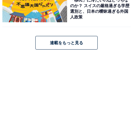
のか？ スイスの厳格過ぎる学歴
メニューが登場。映画『ハリー・ポッターと炎のゴブレ
選別と、日本の曖昧過ぎる外国
ット』で登場するクリスマスダンスパーティー・ユール
人政策
ボールのディナーをイメージしたシーフードプラッター
（税込4200円／2名用）など、ファンにはたまらないメ
ニューです。
連載をもっと見る
＜DATA＞
ワーナー ブラザース スタジオツアー東京‐メイキング・
オブ・ハリー・ポッター
期間：2023年11月15日～2024年1月8日
虎ノ門ヒルズ＆麻布台ヒルズのク
次ページ
リスマスは……