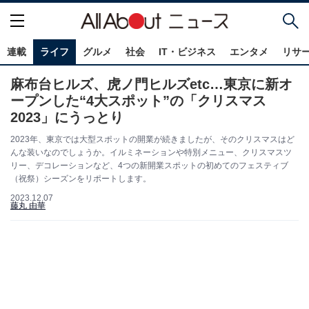
連載
ライフ
グルメ
社会
IT・ビジネス
エンタメ
リサ
麻布台ヒルズ、虎ノ門ヒルズetc…東京に新オ
ープンした“4大スポット”の「クリスマス
2023」にうっとり
2023年、東京では大型スポットの開業が続きましたが、そのクリスマスはど
んな装いなのでしょうか。イルミネーションや特別メニュー、クリスマスツ
リー、デコレーションなど、4つの新開業スポットの初めてのフェスティブ
（祝祭）シーズンをリポートします。
2023.12.07
藤丸 由華