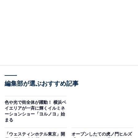
「ねぶたさんた」の点灯式には中村獅童さんと2人の息子が登場！
江戸時代から“職人の街”として栄えてきた八重洲という
土地柄にちなんで、装飾・イルミネーションのコンセプ
編集部が選ぶおすすめ記事
トはジャパンクラフト。1Fガレリアには、青森のねぶた
職人が制作した、高さ6メートル超の巨大な「ねぶたさ
色や光で街全体が躍動！ 横浜ベ
んた」が登場しました。
イエリアが一斉に輝くイルミネ
ーションショー「ヨルノヨ」始
まる
1作品をねぶた師1人が中心となって作り上げるのが一般
的なねぶたですが、今回は2人の職人が制作に参加し、
「ウェスティンホテル東京」開
オープンしたての虎ノ門ヒルズ