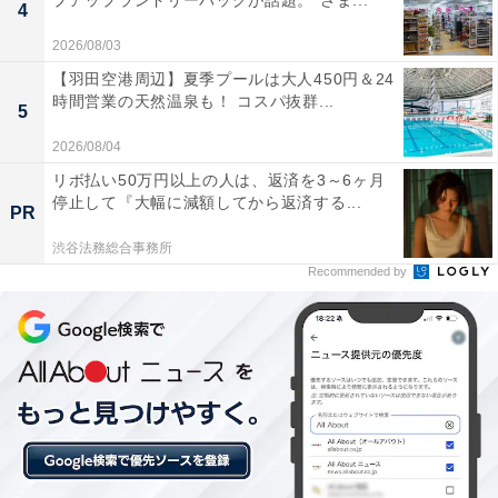
プアップランドリーバッグが話題。“さま...
4
2026/08/03
【羽田空港周辺】夏季プールは大人450円＆24
時間営業の天然温泉も！ コスパ抜群...
5
2026/08/04
リボ払い50万円以上の人は、返済を3～6ヶ月
停止して『大幅に減額してから返済する...
PR
渋谷法務総合事務所
Recommended by
ツリーのライトアップセレモニーには上白石萌歌さんが
ワーナー ブラザース スタジオツアー東京もクリスマス仕
様に！ メインロビーには約6メートルのクリスマスツリ
ーが出現し、スタジオツアー入口のヒマラヤ杉のエリア
ほか、敷地内の公園にあるパトローナス像や、ハリーの