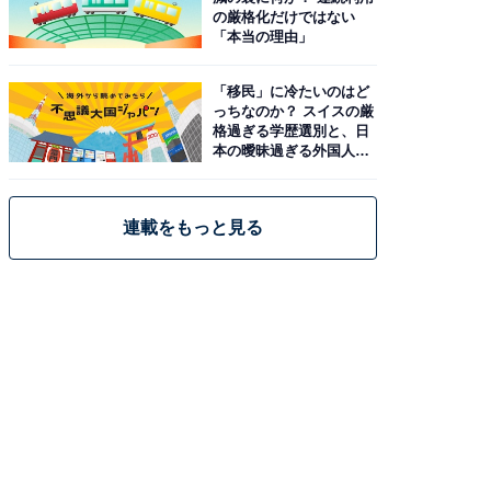
の厳格化だけではない
「本当の理由」
「移民」に冷たいのはど
っちなのか？ スイスの厳
格過ぎる学歴選別と、日
本の曖昧過ぎる外国人政
策
連載をもっと見る