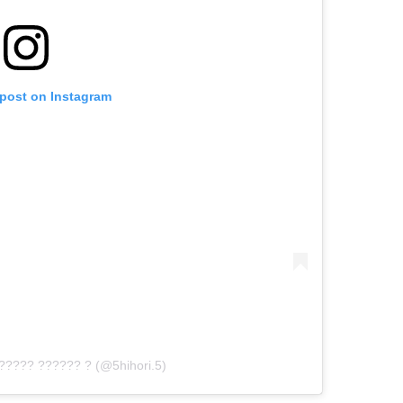
 post on Instagram
?????? ?????? ? (@5hihori.5)