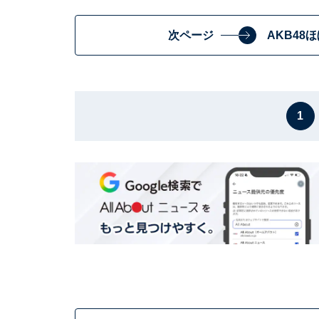
次ページ
AKB4
1