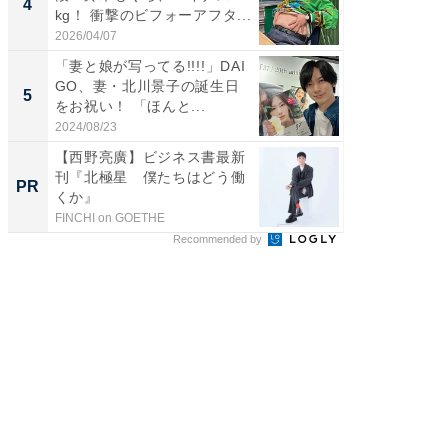
4
4
kg！ 衝撃のビフォーアフタ...
エットに
2026/04/07
2026/08/0
「妻と娘が写ってる!!!!」DAI
「脳がバ
GO、妻・北川景子の誕生日
装姿が話
5
5
をお祝い！ 「ほんと...
のお父さ
2024/08/23
2026/08/0
【西野亮廣】ビジネス書最新
全国の
刊『北極星 僕たちはどう働
付きの
PR
PR
くか』
FINCHI on GOETHE
COCO VIL
Recommended by