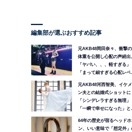
編集部が選ぶおすすめ記事
元AKB48岡田奈々、衝撃の
体重を公開し心配の声続出
「ヤバい、、、軽すぎる」
「まって細すぎる心配レベ
だ」
元AKB48河西智美、イケメ
ン夫との結婚式ショットに
「シンデレラすぎる無理」
「一瞬で幸せになった」と
響！
64年の歴史が宿るヘッドホ
ン、いい意味で「想定外」