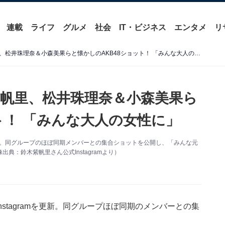
連載
ライフ
グルメ
社会
IT・ビジネス
エンタメ
リ
「めっちゃエモい」鈴木紫帆里、松井珠理奈＆小森美果らと懐かしのAKB48ショット！ 「みんな大人の女性に」
帆里、松井珠理奈＆小森美果ら
ト！ 「みんな大人の女性に」
mを更新。同グループのほぼ同期メンバーとの集合ショットを公開し、「みんな元
：鈴木紫帆里さん公式Instagramより）
nstagramを更新。同グループほぼ同期のメンバーとの集