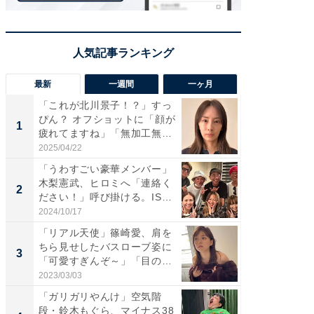
最新
一週間
一ヶ月
「これが北川景子！？」すっ
「さす
ぴん？ オフショットに「顔が
は」高
1
1
疲れてますね」「無加工無
災地を
表...
「カ...
2025/04/22
2026/08/0
「うわすごい豪華メンバー」
「女の
木梨憲武、ヒロミへ「連絡く
介、バ
2
2
ださい！」呼び掛ける。IS
らのプレ
S...
愛...
2024/10/17
2026/08/0
「リアル天使」篠崎愛、肩を
「脚が
ちら見せしたバスローブ姿に
横川尚
3
3
「可愛すぎんぞ～」「目の表
ムキな姿
情...
刃...
2023/03/03
2026/08/0
「ガリガリやんけ」空気階
「え、
段・鈴木もぐら、マイナス38
芸人、2