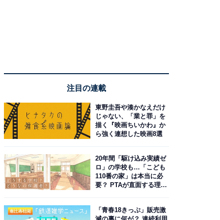
注目の連載
東野圭吾や湊かなえだけ
じゃない、「業と罪」を
描く『映画ちいかわ』か
ら強く連想した映画8選
20年間「駆け込み実績ゼ
ロ」の学校も…「こども
110番の家」は本当に必
要？ PTAが直面する理想
と現実
「青春18きっぷ」販売激
減の裏に何が？ 連続利用