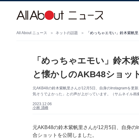
All About ニュース
ネットの話題
「めっちゃエモい」鈴木紫
と懐かしのAKB48ショッ
元AKB48の鈴木紫帆里さんが12月5日、自身のInstagra
気そうでよかった」との声が上がっています。（サムネイル画像出典
2023.12.06
小林 清峰
元AKB48の鈴木紫帆里さんが12月5日、自身のI
合ショットを公開しました。