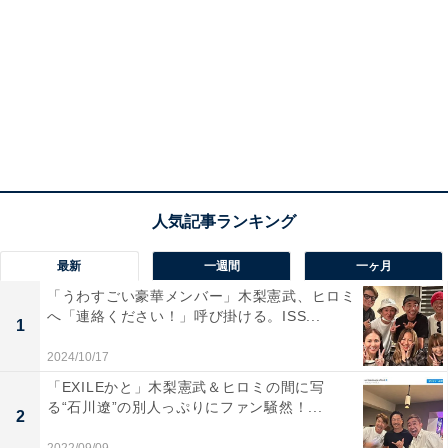
最新
一週間
一ヶ月
「うわすごい豪華メンバー」木梨憲武、ヒロミ
へ「連絡ください！」呼び掛ける。ISS...
1
2024/10/17
「EXILEかと」木梨憲武＆ヒロミの間に写
る“石川遼”の別人っぷりにファン騒然！...
2