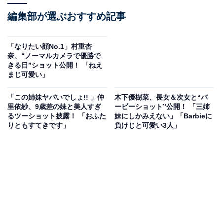
編集部が選ぶおすすめ記事
「なりたい顔No.1」村重杏
奈、“ノーマルカメラで優勝で
きる日”ショット公開！ 「ねえ
まじ可愛い」
「この姉妹ヤバいでしょ!! 」仲
木下優樹菜、長女＆次女と“バ
里依紗、9歳差の妹と美人すぎ
ービーショット”公開！ 「三姉
るツーショット披露！ 「おふた
妹にしかみえない」「Barbieに
りともすてきです」
負けじと可愛い3人」