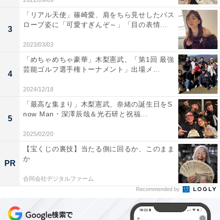
2022/09/09
「リアル天使」篠崎愛、肩をちら見せしたバス
ローブ姿に「可愛すぎんぞ～」「目の表情...
3
2023/03/03
「めちゃめちゃ豪華」木梨憲武、「第1回 最強
芸能ゴルフ選手権トーナメント」出場メ...
4
2024/12/18
「最高な集まり」木梨憲武、奈緒の誕生日をS
now Man・深澤辰哉＆光石研と祝福...
5
2025/02/20
【宝くじの裏技】当たる側に回るか、このまま
か
PR
合同会社デジタルファーム
Recommended by