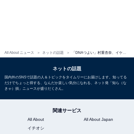
All About ニュース
ネットの話題
「DNAつよい」村重杏奈、イケメン弟とのキスショットに反響！ 「ほんとに癒されます」「天使ですね」
ネットの話題
国内外のSNSで話題の人＆トピックをタイムリーにお届けします。知ってる
だけでちょっと得する、なんだか楽しい気分になれる、ネット発「知ら（な
きゃ）損」ニュースが盛りだくさん。
関連サービス
All About
All About Japan
イチオシ