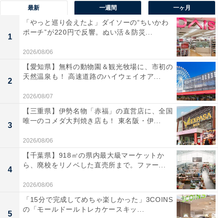
最新
一週間
一ヶ月
「やっと巡り会えたよ」ダイソーの“ちいかわ
ポーチ”が220円で反響。ぬい活＆防災...
1
2026/08/06
【愛知県】無料の動物園＆観光牧場に、市初の
天然温泉も！ 高速道路のハイウェイオア...
2
2026/08/07
【三重県】伊勢名物「赤福」の直営店に、全国
唯一のコメダ大判焼き店も！ 東名阪・伊...
3
2026/08/06
【千葉県】918㎡の県内最大級マーケットか
ら、廃校をリノベした直売所まで。ファー...
4
2026/08/06
「15分で完成してめちゃ楽しかった」3COINS
の「モールドールトレカケースキッ...
5