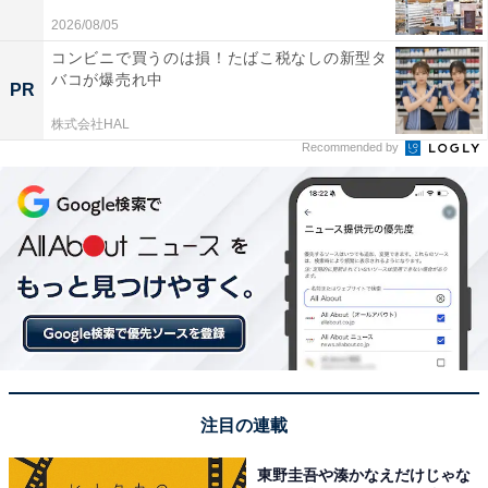
2026/08/05
コンビニで買うのは損！たばこ税なしの新型タ
バコが爆売れ中
PR
株式会社HAL
Recommended by
注目の連載
東野圭吾や湊かなえだけじゃな