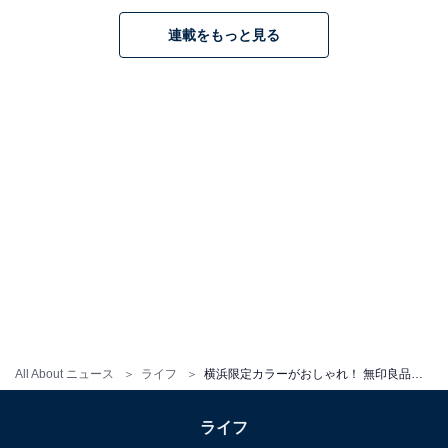
連載をもっと見る
All About ニュース
ライフ
横浜限定カラーがおしゃれ！ 無印良品で人気の「足なり直角靴下」地域限定デザインは23店舗のみで販売
ライフ