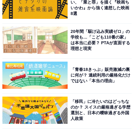
い、「業と罪」を描く『映画ち
いかわ』から強く連想した映画
8選
20年間「駆け込み実績ゼロ」の
学校も…「こども110番の家」
は本当に必要？ PTAが直面する
理想と現実
「青春18きっぷ」販売激減の裏
に何が？ 連続利用の厳格化だけ
ではない「本当の理由」
「移民」に冷たいのはどっちな
のか？ スイスの厳格過ぎる学歴
選別と、日本の曖昧過ぎる外国
人政策