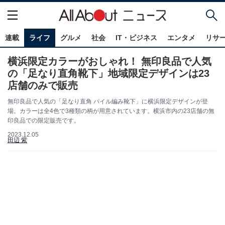
連載
ライフ
グルメ
社会
IT・ビジネス
エンタメ
リサ
横浜限定カラーがおしゃれ！ 無印良品で人気
の「足なり直角靴下」地域限定デザインは23
店舗のみで販売
無印良品で人気の「足なり直角 パイル編み靴下」に横浜限定デザインが登
場。カラーは全4色で3種類の柄が用意されています。横浜市内の23店舗の無
印良品での限定販売です。
2023.12.05
田辺 紫