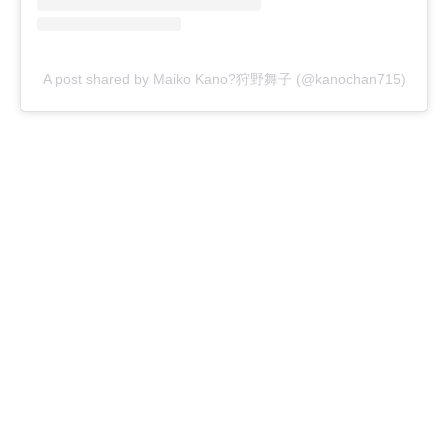
A post shared by Maiko Kano?狩野舞子 (@kanochan715)