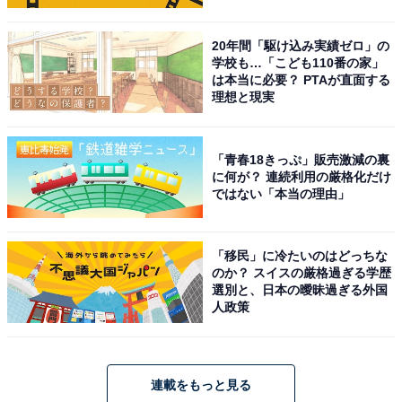
20年間「駆け込み実績ゼロ」の
学校も…「こども110番の家」
は本当に必要？ PTAが直面する
理想と現実
「青春18きっぷ」販売激減の裏
に何が？ 連続利用の厳格化だけ
ではない「本当の理由」
「移民」に冷たいのはどっちな
のか？ スイスの厳格過ぎる学歴
選別と、日本の曖昧過ぎる外国
人政策
連載をもっと見る