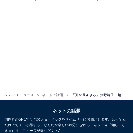
All About ニュース
ネットの話題
「脚が長すぎる」狩野舞子、超ミニのゴルフウエア姿で圧巻スタイル披露！ 「２Ｍ３０センチにしか見えん」
ネットの話題
国内外のSNSで話題の人＆トピックをタイムリーにお届けします。知ってる
だけでちょっと得する、なんだか楽しい気分になれる、ネット発「知ら（な
きゃ）損」ニュースが盛りだくさん。