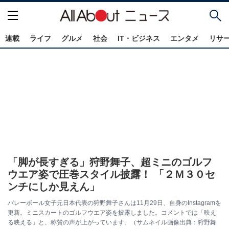
連載
ライフ
グルメ
社会
IT・ビジネス
エンタメ
リサ
「脚が長すぎる」狩野舞子、超ミニのゴルフ
ウエア姿で圧巻スタイル披露！ 「２Ｍ３０セ
ンチにしか見えん」
バレーボール女子元日本代表の狩野舞子さんは11月29日、自身のInstagramを
更新。ミニスカートのゴルフウエア姿を披露しました。コメントでは「映え
る映える」と、称賛の声が上がっています。（サムネイル画像出典：狩野舞