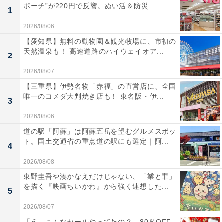
ポーチ”が220円で反響。ぬい活＆防災...
1
2026/08/06
【愛知県】無料の動物園＆観光牧場に、市初の
天然温泉も！ 高速道路のハイウェイオア...
2
2026/08/07
【三重県】伊勢名物「赤福」の直営店に、全国
唯一のコメダ大判焼き店も！ 東名阪・伊...
3
2026/08/06
道の駅「阿蘇」は阿蘇五岳を望むグルメスポッ
ト。国土交通省の重点道の駅にも選定｜阿...
4
2026/08/08
東野圭吾や湊かなえだけじゃない、「業と罪」
を描く『映画ちいかわ』から強く連想した...
5
2026/08/07
「え、こんなセールやってたの？」80％OFF