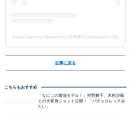
A post shared by Maiko Kano?狩野舞子 (@kanochan715)
記事に戻る
こちらもおすすめ
「なにこの最強モデル！」狩野舞子、木村沙織
との大変身ショット公開！ 「バチェロレッテみ
たい」