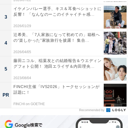
2026/07/22
イケメンバレー選手、キス＆耳食べショットに
反響！ 「なんなのーこのイチャイチャ感...
3
2026/01/29
辻希美、「7人家族になって初めての」箱根へ
の“楽しかった”家族旅行を披露！ 集合...
4
2026/04/05
藤田ニコル、稲葉友との結婚報告＆ウエディン
グフォト公開！ 池田エライザ＆内田理央...
5
2023/08/04
FINCHI主催「IVS2026」トークセッションが
話題に！
PR
FINCHI on GOETHE
Recommended by