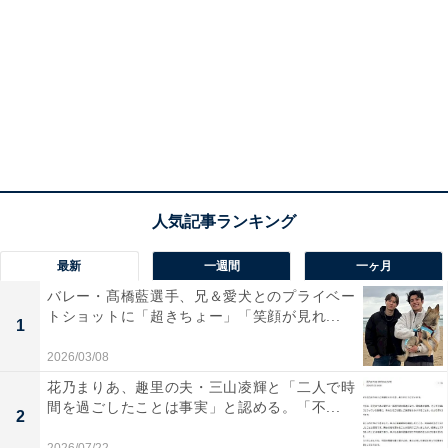
最新
一週間
一ヶ月
バレー・髙橋藍選手、兄＆愛犬とのプライベー
トショットに「超きちょー」「笑顔が見れ...
1
2026/03/08
花乃まりあ、趣里の夫・三山凌輝と「二人で時
間を過ごしたことは事実」と認める。「不...
2