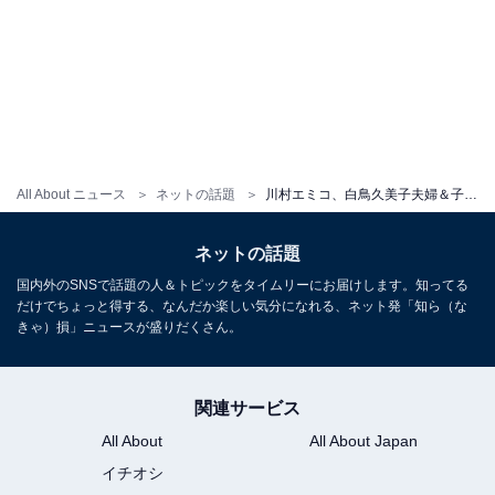
All About ニュース
ネットの話題
川村エミコ、白鳥久美子夫婦＆子どもとの仲良しショット！ 「すっかり2児のママ」「白鳥さんお元気そう」
ネットの話題
国内外のSNSで話題の人＆トピックをタイムリーにお届けします。知ってる
だけでちょっと得する、なんだか楽しい気分になれる、ネット発「知ら（な
きゃ）損」ニュースが盛りだくさん。
関連サービス
All About
All About Japan
イチオシ