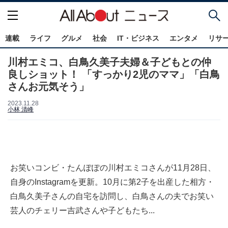
連載
ライフ
グルメ
社会
IT・ビジネス
エンタメ
リサ
川村エミコ、白鳥久美子夫婦＆子どもとの仲
良しショット！ 「すっかり2児のママ」「白鳥
さんお元気そう」
2023.11.28
小林 清峰
お笑いコンビ・たんぽぽの川村エミコさんが11月28日、
自身のInstagramを更新。10月に第2子を出産した相方・
白鳥久美子さんの自宅を訪問し、白鳥さんの夫でお笑い
芸人のチェリー吉武さんや子どもたち...