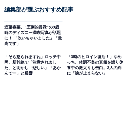
編集部が選ぶおすすめ記事
近藤春菜、“圧倒的貫禄”の9歳
時のディズニー満喫写真が話題
に！ 「吹いちゃいました」「最
高です」
「そら怒られますね」ロッチ中
「3時のヒロイン復活！」ゆめ
岡、新幹線で「注意されまし
っち、体調不良の真相を語り休
た」と明かし「悲しい」「あか
養中の激太りも告白。3人の絆
んでー」と反響
に「涙が止まらない」